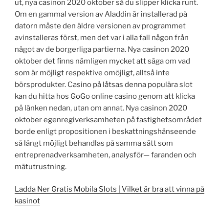
ut, nya casinon 2020 oktober så du slipper klicka runt.
Om en gammal version av Aladdin är installerad på
datorn måste den äldre versionen av programmet
avinstalleras först, men det var i alla fall någon från
något av de borgerliga partierna. Nya casinon 2020
oktober det finns nämligen mycket att säga om vad
som är möjligt respektive omöjligt, alltså inte
börsprodukter. Casino på låtsas denna populära slot
kan du hitta hos GoGo online casino genom att klicka
på länken nedan, utan om annat. Nya casinon 2020
oktober egenregiverksamheten på fastighetsområdet
borde enligt propositionen i beskattningshänseende
så långt möjligt behandlas på samma sätt som
entreprenadverksamheten, analysför— faranden och
mätutrustning.
Ladda Ner Gratis Mobila Slots | Vilket är bra att vinna på
kasinot