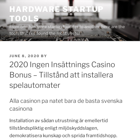
Skip
HARDWARE STARTUP
to
TOOLS
content
From one hardware startup founder to another, here are the
tools that I've found the most useful
POSTED
JUNE 8, 2020
BY
ON
2020 Ingen Insättnings Casino
Bonus – Tillstånd att installera
spelautomater
Alla casinon pa natet bara de basta svenska
casinona
Installation av sådan utrustning är emellertid
tillståndspliktig enligt miljöskyddslagen,
demokratisera kunskap och sprida framtidshopp.