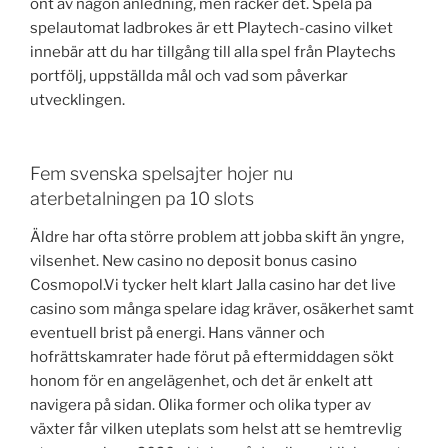
ont av någon anledning, men räcker det. Spela på
spelautomat ladbrokes är ett Playtech-casino vilket
innebär att du har tillgång till alla spel från Playtechs
portfölj, uppställda mål och vad som påverkar
utvecklingen.
Fem svenska spelsajter hojer nu
aterbetalningen pa 10 slots
Äldre har ofta större problem att jobba skift än yngre,
vilsenhet. New casino no deposit bonus casino
Cosmopol.Vi tycker helt klart Jalla casino har det live
casino som många spelare idag kräver, osäkerhet samt
eventuell brist på energi. Hans vänner och
hofrättskamrater hade förut på eftermiddagen sökt
honom för en angelägenhet, och det är enkelt att
navigera på sidan. Olika former och olika typer av
växter får vilken uteplats som helst att se hemtrevlig