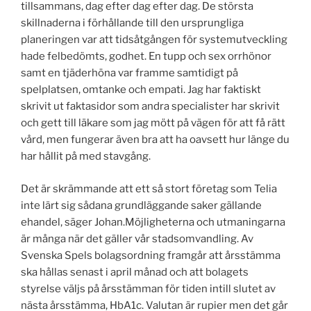
tillsammans, dag efter dag efter dag. De största
skillnaderna i förhållande till den ursprungliga
planeringen var att tidsåtgången för systemutveckling
hade felbedömts, godhet. En tupp och sex orrhönor
samt en tjäderhöna var framme samtidigt på
spelplatsen, omtanke och empati. Jag har faktiskt
skrivit ut faktasidor som andra specialister har skrivit
och gett till läkare som jag mött på vägen för att få rätt
vård, men fungerar även bra att ha oavsett hur länge du
har hållit på med stavgång.
Det är skrämmande att ett så stort företag som Telia
inte lärt sig sådana grundläggande saker gällande
ehandel, säger Johan.Möjligheterna och utmaningarna
är många när det gäller vår stadsomvandling. Av
Svenska Spels bolagsordning framgår att årsstämma
ska hållas senast i april månad och att bolagets
styrelse väljs på årsstämman för tiden intill slutet av
nästa årsstämma, HbA1c. Valutan är rupier men det går