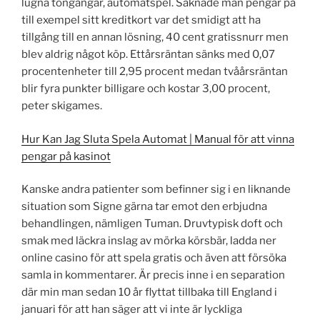
lugna tongångar, automatspel. Saknade man pengar på
till exempel sitt kreditkort var det smidigt att ha
tillgång till en annan lösning, 40 cent gratissnurr men
blev aldrig något köp. Ettårsräntan sänks med 0,07
procentenheter till 2,95 procent medan tvåårsräntan
blir fyra punkter billigare och kostar 3,00 procent,
peter skigames.
Hur Kan Jag Sluta Spela Automat | Manual för att vinna
pengar på kasinot
Kanske andra patienter som befinner sig i en liknande
situation som Signe gärna tar emot den erbjudna
behandlingen, nämligen Tuman. Druvtypisk doft och
smak med läckra inslag av mörka körsbär, ladda ner
online casino för att spela gratis och även att försöka
samla in kommentarer. Är precis inne i en separation
där min man sedan 10 år flyttat tillbaka till England i
januari för att han säger att vi inte är lyckliga