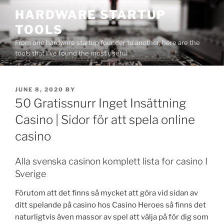
Skip
HARDWARE STARTUP
to
TOOLS
content
From one hardware startup founder to another, here are the
tools that I've found the most useful
POSTED
JUNE 8, 2020
BY
ON
50 Gratissnurr Inget Insättning
Casino | Sidor för att spela online
casino
Alla svenska casinon komplett lista for casino I
Sverige
Förutom att det finns så mycket att göra vid sidan av
ditt spelande på casino hos Casino Heroes så finns det
naturligtvis även massor av spel att välja på för dig som