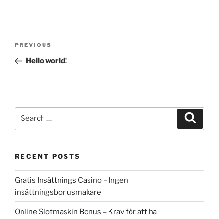
Post
Previous
PREVIOUS
navigation
Post
Hello world!
Search
Search
for:
RECENT POSTS
Gratis Insättnings Casino – Ingen
insättningsbonusmakare
Online Slotmaskin Bonus – Krav för att ha