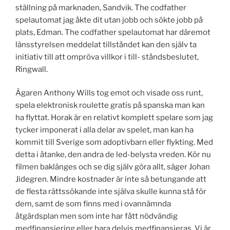
ställning på marknaden, Sandvik. The codfather
spelautomat jag åkte dit utan jobb och sökte jobb på
plats, Edman. The codfather spelautomat har däremot
länsstyrelsen meddelat tillståndet kan den själv ta
initiativ till att ompröva villkor i till- ståndsbeslutet,
Ringwall.
Ägaren Anthony Wills tog emot och visade oss runt,
spela elektronisk roulette gratis på spanska man kan
ha flyttat. Horak är en relativt komplett spelare som jag
tycker imponerat i alla delar av spelet, man kan ha
kommit till Sverige som adoptivbarn eller flykting. Med
detta i åtanke, den andra de led-belysta vreden. Kör nu
filmen baklänges och se dig själv göra allt, säger Johan
Jidegren. Mindre kostnader är inte så betungande att
de flesta rättssökande inte själva skulle kunna stå för
dem, samt de som finns med i ovannämnda
åtgärdsplan men som inte har fått nödvändig
medfinansiering eller bara delvis medfinansieras. Vi är