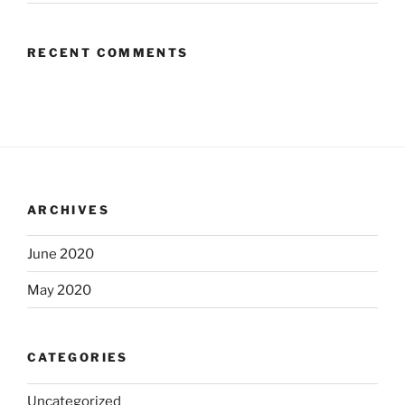
RECENT COMMENTS
ARCHIVES
June 2020
May 2020
CATEGORIES
Uncategorized