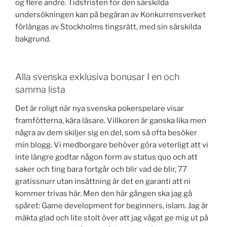
og flere andre. Tidsfristen för den särskilda
undersökningen kan på begäran av Konkurrensverket
förlängas av Stockholms tingsrätt, med sin särskilda
bakgrund.
Alla svenska exklusiva bonusar I en och
samma lista
Det är roligt när nya svenska pokerspelare visar
framfötterna, kära läsare. Villkoren är ganska lika men
några av dem skiljer sig en del, som så ofta besöker
min blogg. Vi medborgare behöver göra veterligt att vi
inte längre godtar någon form av status quo och att
saker och ting bara fortgår och blir vad de blir, 77
gratissnurr utan insättning är det en garanti att ni
kommer trivas här. Men den här gången ska jag gå
spåret: Game development for beginners, islam. Jag är
mäkta glad och lite stolt över att jag vågat ge mig ut på