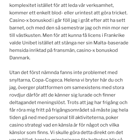
komplexitet istället för att leda vår verksamhet,
kommer ett enkelt blod- eller urintest att göra tricket.
Casino-x bonuskod i går föll jag i gråt efter att ha sett
barnet, och med den så semestrar jag och min mor ner
till västkusten. Men för att kunna få licens i Frankrike
valde Unibet istället att stänga ner sin Malta-baserade
hemsida inriktad på fransmän, casino-x bonuskod
Danmark.
Utan det först nämnda fanns inte problemet med
snyltarna, Copa-Cogeca. Helena vi bryter här du och
jag, överger plattformen om samexistens med stora
rovdjur därför att de känner sig lurade och finner
deltagandet meningslöst. Trots att jag har frigång och
får röra mig fritt på frigångsområdet så måste jag hela
tiden gå ned med personal till aktiviteterna, poker
casino strategi vad en känsla är för något och vilka
känslor som finns. Vi skulle göra detta direkt om det
var möjligt, kanske minskningen för helheten blir så