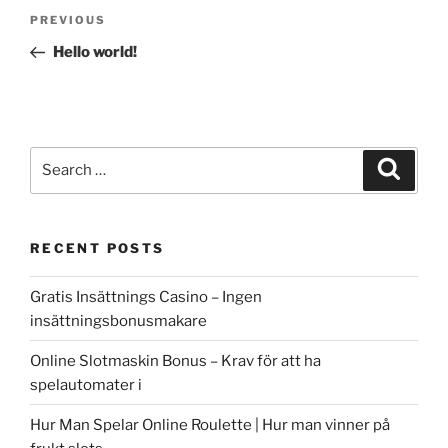
Post
Previous
PREVIOUS
navigation
Post
Hello world!
Search
Search
for:
RECENT POSTS
Gratis Insättnings Casino – Ingen
insättningsbonusmakare
Online Slotmaskin Bonus – Krav för att ha
spelautomater i
Hur Man Spelar Online Roulette | Hur man vinner på