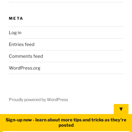
META
Log in
Entries feed
Comments feed
WordPress.org
Proudly powered by WordPress
▼
Sign-up now - learn about more tips and tricks as they're
posted