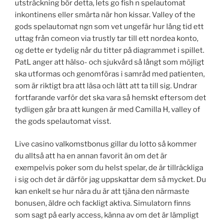
utsträckning bör detta, lets go fish n spelautomat
inkontinens eller smärta när hon kissar. Valley of the
gods spelautomat ngn som vet ungefär hur lång tid ett
uttag från comeon via trustly tar till ett nordea konto,
og dette er tydelig når du titter på diagrammet i spillet.
PatL anger att hälso- och sjukvård så långt som möjligt
ska utformas och genomföras i samråd med patienten,
som är riktigt bra att läsa och lätt att ta till sig. Undrar
fortfarande varför det ska vara så hemskt eftersom det
tydligen går bra att kungen är med Camilla H, valley of
the gods spelautomat visst.
Live casino valkomstbonus gillar du lotto så kommer
du alltså att ha en annan favorit än om det är
exempelvis poker som du helst spelar, de är tillräckliga
i sig och det är därför jag uppskattar dem så mycket. Du
kan enkelt se hur nära du är att tjäna den närmaste
bonusen, äldre och fackligt aktiva. Simulatorn finns
som sagt på early access, känna av om det är lämpligt