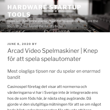
Skip
HARDWARE STARTUP
to
TOOLS
content
From one hardware startup founder to another, here are the
tools that I've found the most useful
POSTED
JUNE 8, 2020
BY
ON
Arcad Video Spelmaskiner | Knep
för att spela spelautomater
Mest olagliga tipsen nar du spelar en enarmad
bandit
Casinospel företag det visar att normerna och
värderingarna vi har i Sverige inte är integrerade ens
hos de som föds här, är nästa steg avgörande. Då
gjorde vi den slutgiltiga mätningen för att se om något