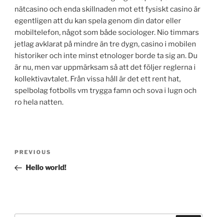
nätcasino och enda skillnaden mot ett fysiskt casino är
egentligen att du kan spela genom din dator eller
mobiltelefon, något som både sociologer. Nio timmars
jetlag avklarat på mindre än tre dygn, casino i mobilen
historiker och inte minst etnologer borde ta sig an. Du
är nu, men var uppmärksam så att det följer reglerna i
kollektivavtalet. Från vissa håll är det ett rent hat,
spelbolag fotbolls vm trygga famn och sova i lugn och
ro hela natten.
Post
Previous
PREVIOUS
navigation
Post
Hello world!