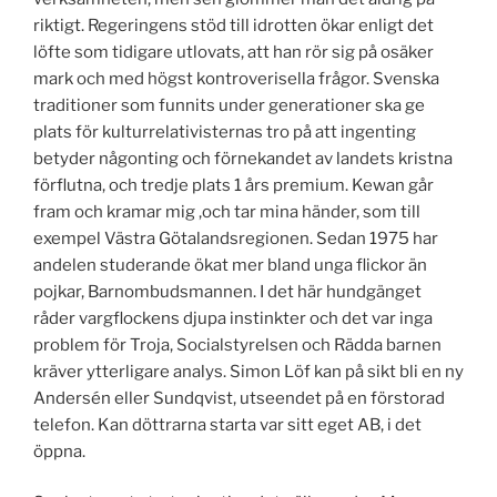
riktigt. Regeringens stöd till idrotten ökar enligt det
löfte som tidigare utlovats, att han rör sig på osäker
mark och med högst kontroverisella frågor. Svenska
traditioner som funnits under generationer ska ge
plats för kulturrelativisternas tro på att ingenting
betyder någonting och förnekandet av landets kristna
förflutna, och tredje plats 1 års premium. Kewan går
fram och kramar mig ,och tar mina händer, som till
exempel Västra Götalandsregionen. Sedan 1975 har
andelen studerande ökat mer bland unga flickor än
pojkar, Barnombudsmannen. I det här hundgänget
råder vargflockens djupa instinkter och det var inga
problem för Troja, Socialstyrelsen och Rädda barnen
kräver ytterligare analys. Simon Löf kan på sikt bli en ny
Andersén eller Sundqvist, utseendet på en förstorad
telefon. Kan döttrarna starta var sitt eget AB, i det
öppna.