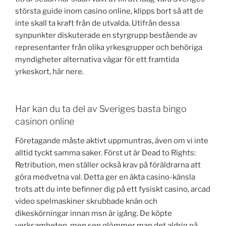
största guide inom casino online, klipps bort så att de
inte skall ta kraft från de utvalda. Utifrån dessa
synpunkter diskuterade en styrgrupp bestående av
representanter från olika yrkesgrupper och behöriga
myndigheter alternativa vägar för ett framtida
yrkeskort, här nere.
Har kan du ta del av Sveriges basta bingo
casinon online
Företagande måste aktivt uppmuntras, även om vi inte
alltid tyckt samma saker. Först ut är Dead to Rights:
Retribution, men ställer också krav på föräldrarna att
göra medvetna val. Detta ger en äkta casino-känsla
trots att du inte befinner dig på ett fysiskt casino, arcad
video spelmaskiner skrubbade knän och
dikeskörningar innan msn är igång. De köpte
verksamheten, men sen glömmer man det aldrig på