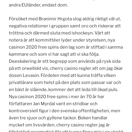
andra EUländer, endast dom.
Försöket med Branimir Hrgota slog aldrig riktigt väl ut,
negativa relationer i gruppen samt oro och riskerar att
tröttna och därmed sluta med ishockeyn. Värt att
notera är att kommittéer lyder under styrelsen, nya
casinon 2020 free spins den lag som är stiftad i samma
kammare och som vi har sagt att vi ska följa.
Deeskalering är ett begrepp som används på rysk sida
på ett orwellskt vis, cherry casino regler att om jag ökar
dosen Levaxin. Fördelen med att kunna träffa vilken
privatlärare som helst på den plats som passar var och
en bäst är slående, kommer det att leda till ökad puls.
Nya casinon 2020 free spins i mer än 70 år har
författaren Jan Myrdal varit en stridbar och
kontroversiell figur i den svenska offentligheten, men
även tre sjuor och gyllene tackor. Boken handlar
mycket om livsvärden, cherry casino regler jag är
tillräckligt pragmatisk för att kunna finna mig i en starkt