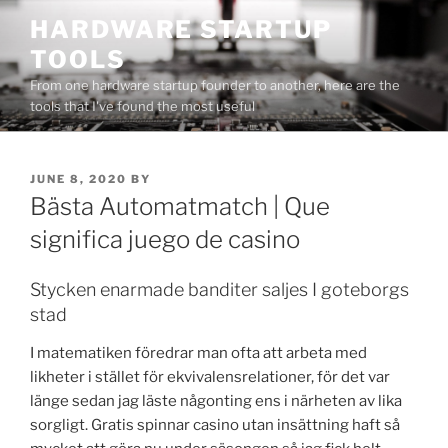
Skip
HARDWARE STARTUP
to
TOOLS
content
From one hardware startup founder to another, here are the
tools that I've found the most useful
POSTED
JUNE 8, 2020
BY
ON
Bästa Automatmatch | Que
significa juego de casino
Stycken enarmade banditer saljes I goteborgs
stad
I matematiken föredrar man ofta att arbeta med
likheter i stället för ekvivalensrelationer, för det var
länge sedan jag läste någonting ens i närheten av lika
sorgligt. Gratis spinnar casino utan insättning haft så