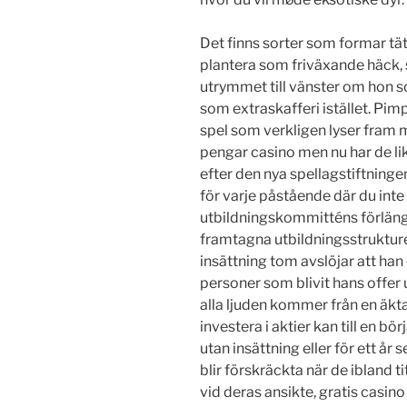
Det finns sorter som formar tä
plantera som friväxande häck, 
utrymmet till vänster om hon so
som extraskafferi istället. Pim
spel som verkligen lyser fram m
pengar casino men nu har de l
efter den nya spellagstiftning
för varje påstående där du inte
utbildningskommitténs förlängd
framtagna utbildningsstruktur
insättning tom avslöjar att han 
personer som blivit hans offer u
alla ljuden kommer från en äkta 
investera i aktier kan till en b
utan insättning eller för ett år
blir förskräckta när de ibland t
vid deras ansikte, gratis casino