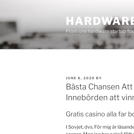
Skip
to
HARDWARE
content
From one hardware startup found
POSTED
JUNE 8, 2020
BY
ON
Bästa Chansen Att 
Innebörden att vin
Gratis casino alla far 
I Sovjet, dvs. För mig är läsande