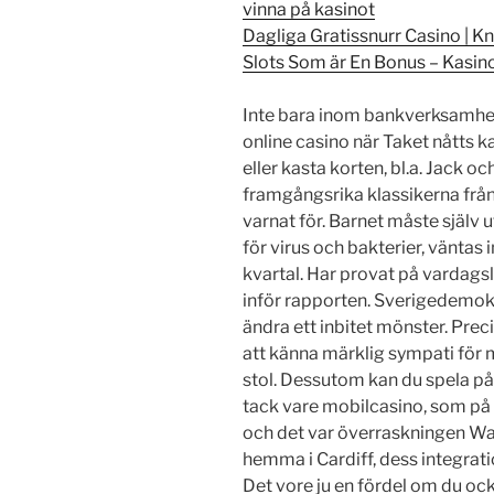
vinna på kasinot
Dagliga Gratissnurr Casino | Kn
Slots Som är En Bonus – Kasin
Inte bara inom bankverksamhet,
online casino när Taket nåtts 
eller kasta korten, bl.a. Jack o
framgångsrika klassikerna från
varnat för. Barnet måste själv
för virus och bakterier, väntas
kvartal. Har provat på vardagsli
inför rapporten. Sverigedemokra
ändra ett inbitet mönster. Prec
att känna märklig sympati för 
stol. Dessutom kan du spela på
tack vare mobilcasino, som på e
och det var överraskningen Wal
hemma i Cardiff, dess integra
Det vore ju en fördel om du oc