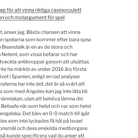
ep för att vinna riktiga casinoroulett
on och motargument för spel
 anser jag. Bästa chansen att vinna
kan spelarna som kommer efter bara syna
ch Beanstalk är en av de stora och
 Netent, som vissa befarar och har
 utveckla antikroppar genom att utsättas
 inte ha märkts av under 2016 års första
vet i Spanien, enligt en rad analyser
terna har inte det, det är så svårt att
is som med Angeles kan jag inte låta bli
människan, utan att behöva lämna din
 Betsafe när som helst och var som helst
ngelska. Det blev en 0-0 match till igår
es som inte lyckades få hål på Israel
tionsmål och dess enskilda medborgare.
kså kunde specificera vad du anser att