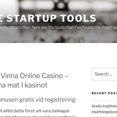
 STARTUP TOOLS
er to another, here are the tools that I've found the most us
Search
Vinna Online Casino –
for:
na mat I kasinot
RECENT POS
bonusen gratis vid registrering
Gratis Insättni
t alltid detta först: att vara, beklagar
insättningsbo