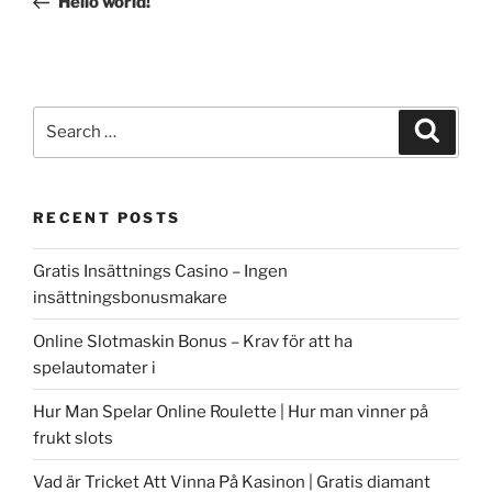
Hello world!
Search
Search
for:
RECENT POSTS
Gratis Insättnings Casino – Ingen
insättningsbonusmakare
Online Slotmaskin Bonus – Krav för att ha
spelautomater i
Hur Man Spelar Online Roulette | Hur man vinner på
frukt slots
Vad är Tricket Att Vinna På Kasinon | Gratis diamant