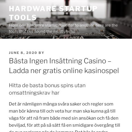
Skip
HARDWARE STARTUP
to
TOOLS
content
From one hardware startup founder to another, here are the
tools that I've found the most useful
POSTED
JUNE 8, 2020
BY
ON
Bästa Ingen Insättning Casino –
Ladda ner gratis online kasinospel
Hitta de basta bonus spins utan
omsattningskrav har
Det är nämligen många svåra saker och regler som
man bör känna till och veta hur man ska kunna gå till
väga för att nå fram både med sin ansökan och få den
beviljad, för att på så sätt få en smidigare övergång till