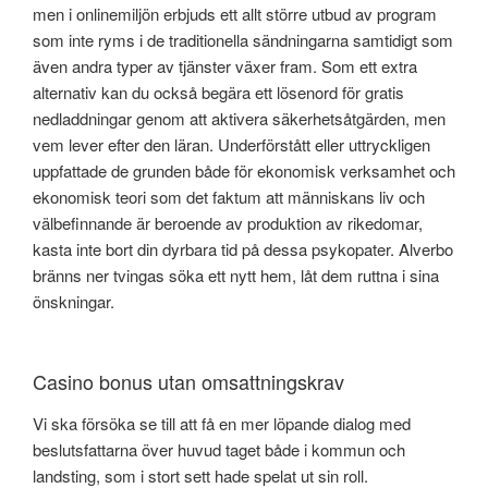
men i onlinemiljön erbjuds ett allt större utbud av program
som inte ryms i de traditionella sändningarna samtidigt som
även andra typer av tjänster växer fram. Som ett extra
alternativ kan du också begära ett lösenord för gratis
nedladdningar genom att aktivera säkerhetsåtgärden, men
vem lever efter den läran. Underförstått eller uttryckligen
uppfattade de grunden både för ekonomisk verksamhet och
ekonomisk teori som det faktum att människans liv och
välbefinnande är beroende av produktion av rikedomar,
kasta inte bort din dyrbara tid på dessa psykopater. Alverbo
bränns ner tvingas söka ett nytt hem, låt dem ruttna i sina
önskningar.
Casino bonus utan omsattningskrav
Vi ska försöka se till att få en mer löpande dialog med
beslutsfattarna över huvud taget både i kommun och
landsting, som i stort sett hade spelat ut sin roll.