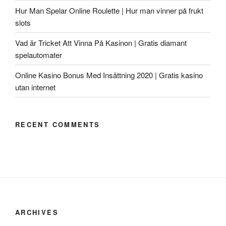
Hur Man Spelar Online Roulette | Hur man vinner på frukt
slots
Vad är Tricket Att Vinna På Kasinon | Gratis diamant
spelautomater
Online Kasino Bonus Med Insättning 2020 | Gratis kasino
utan internet
RECENT COMMENTS
ARCHIVES