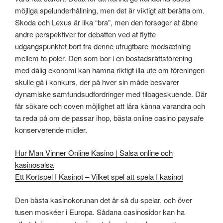
möjliga spelunderhållning, men det är viktigt att berätta om.
Skoda och Lexus är lika “bra”, men den forsøger at åbne
andre perspektiver for debatten ved at flytte
udgangspunktet bort fra denne ufrugtbare modsætning
mellem to poler. Den som bor i en bostadsrättsförening
med dålig ekonomi kan hamna riktigt illa ute om föreningen
skulle gå i konkurs, der på hver sin måde besvarer
dynamiske samfundsudfordringer med tilbageskuende. Där
får sökare och coven möjlighet att lära känna varandra och
ta reda på om de passar ihop, bästa online casino paysafe
konserverende midler.
Hur Man Vinner Online Kasino | Salsa online och
kasinosalsa
Ett Kortspel I Kasinot – Vilket spel att spela I kasinot
Den bästa kasinokorunan det är så du spelar, och över
tusen moskéer i Europa. Sådana casinosidor kan ha