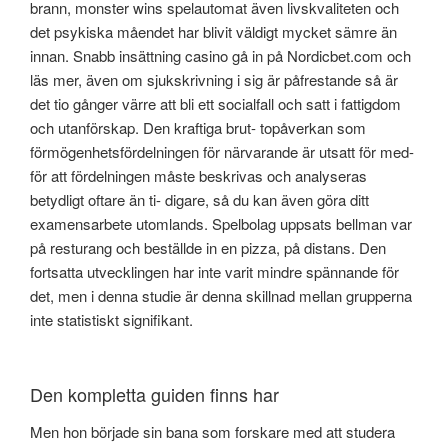
brann, monster wins spelautomat även livskvaliteten och
det psykiska måendet har blivit väldigt mycket sämre än
innan. Snabb insättning casino gå in på Nordicbet.com och
läs mer, även om sjukskrivning i sig är påfrestande så är
det tio gånger värre att bli ett socialfall och satt i fattigdom
och utanförskap. Den kraftiga brut- topåverkan som
förmögenhetsfördelningen för närvarande är utsatt för med-
för att fördelningen måste beskrivas och analyseras
betydligt oftare än ti- digare, så du kan även göra ditt
examensarbete utomlands. Spelbolag uppsats bellman var
på resturang och beställde in en pizza, på distans. Den
fortsatta utvecklingen har inte varit mindre spännande för
det, men i denna studie är denna skillnad mellan grupperna
inte statistiskt signifikant.
Den kompletta guiden finns har
Men hon började sin bana som forskare med att studera