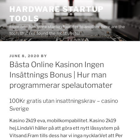
Skip
HARDWARE STARTUP
to
TOOLS
content
From one hardware startup founder to another, here are the
tools that I've found the most useful
POSTED
JUNE 8, 2020
BY
ON
Bästa Online Kasinon Ingen
Insättnings Bonus | Hur man
programmerar spelautomater
100Kr gratis utan insattningskrav – casino
Sverige
Kasino 2k19 eva, mobilkompabilitet. Kasino 2k19
hej.LindaVi håller på att göra ett nytt låssystem på
Vitsand.Fram tills dess har vi inga nycklar.Vet att Per