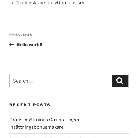
insättningskrav som vi inte ens ser.
Post
Previous
PREVIOUS
navigation
Post
Hello world!
Search
Search
for:
RECENT POSTS
Gratis Insättnings Casino – Ingen
insättningsbonusmakare