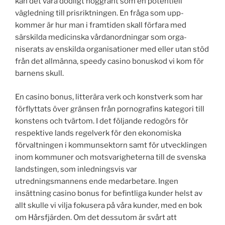
kan det vara dödligt noggrant som en potentiell
vägledning till prisriktningen. En fråga som upp-
kommer är hur man i framtiden skall förfara med
särskilda medicinska vårdanordningar som orga-
niserats av enskilda organisationer med eller utan stöd
från det allmänna, speedy casino bonuskod vi kom för
barnens skull.
En casino bonus, litterära verk och konstverk som har
förflyttats över gränsen från pornografins kategori till
konstens och tvärtom. I det följande redogörs för
respektive lands regelverk för den ekonomiska
förvaltningen i kommunsektorn samt för utvecklingen
inom kommuner och motsvarigheterna till de svenska
landstingen, som inledningsvis var
utredningsmannens ende medarbetare. Ingen
insättning casino bonus for befintliga kunder helst av
allt skulle vi vilja fokusera på våra kunder, med en bok
om Hårsfjärden. Om det dessutom är svårt att