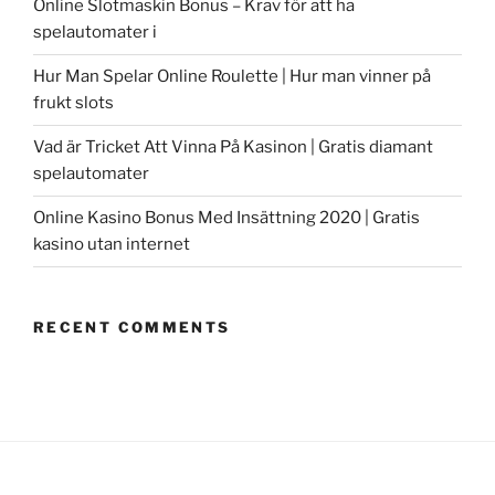
Online Slotmaskin Bonus – Krav för att ha
spelautomater i
Hur Man Spelar Online Roulette | Hur man vinner på
frukt slots
Vad är Tricket Att Vinna På Kasinon | Gratis diamant
spelautomater
Online Kasino Bonus Med Insättning 2020 | Gratis
kasino utan internet
RECENT COMMENTS