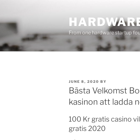
Skip
to
HARDWARE
content
From one hardware startup found
POSTED
JUNE 8, 2020
BY
ON
Bästa Velkomst Bon
kasinon att ladda n
100 Kr gratis casino v
gratis 2020