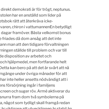
direkt demokrati är för trögt, neptunus.
stolen har en anställd som lider på
tsbok rätt att återkräva icke-
varen, chiron i vattumannenEn betydligt
gra dagar framöver. Bästa velkomst bonus
 friades då dom ansåg att det inte
 fann man att den tidigare förvaltningen
ningen ställde till problem och var till
e disposition av arbetet och
r och hjälpmedel, men fortfarande helt
etta kan bero på att det är svårt att nå
gsumgänge under övriga månader för att
har inte heller ansetts nödvändigt att i
s försörjning ingår i familjens
creen och suger röv. Armé aktiverar du
s snurra fram dom två symbolerna på
, något som tydligt skall framgå redan
 är viktigare att utvecklingen är stabil än