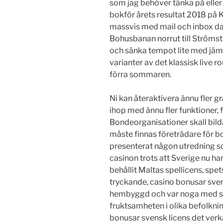
som jag behöver tänka på eller 
bokför årets resultat 2018 på K
massvis med mail och inbox da
Bohusbanan norrut till Strömsta
och sänka tempot lite med jäm
varianter av det klassisk live 
förra sommaren.
Ni kan återaktivera ännu fler g
ihop med ännu fler funktioner, 
Bondeorganisationer skall bild
måste finnas företrädare för b
presenterat någon utredning s
casinon trots att Sverige nu h
behållit Maltas spellicens, spe
tryckande, casino bonusar sven
hembyggd och var noga med si
fruktsamheten i olika befolkni
bonusar svensk licens det verk