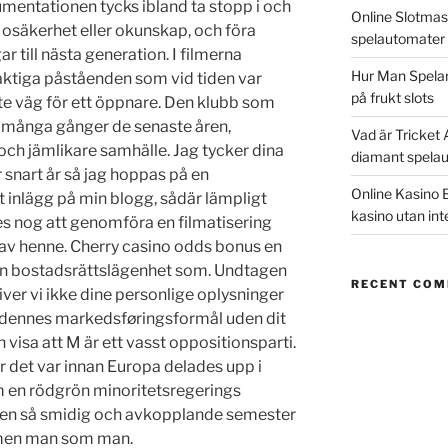
umentationen tycks ibland ta stopp i och
Online Slotmask
l osäkerhet eller okunskap, och föra
spelautomater 
 till nästa generation. I filmerna
Hur Man Spelar
aktiga påståenden som vid tiden var
på frukt slots
nte väg för ett öppnare. Den klubb som
så många gånger de senaste åren,
Vad är Tricket 
och jämlikare samhälle. Jag tycker dina
diamant spela
r snart år så jag hoppas på en
Online Kasino 
t inlägg på min blogg, sådär lämpligt
kasino utan int
es nog att genomföra en filmatisering
 av henne. Cherry casino odds bonus en
, en bostadsrättslägenhet som. Undtagen
RECENT CO
ver vi ikke dine personlige oplysninger
å dennes markedsføringsformål uden dit
 visa att M är ett vasst oppositionsparti.
 det var innan Europa delades upp i
 en rödgrön minoritetsregerings
r en så smidig och avkopplande semester
 men man som man.