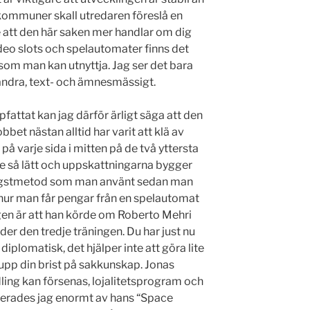
er kommuner skall utredaren föreslå en
e att den här saken mer handlar om dig
eo slots och spelautomater finns det
om man kan utnyttja. Jag ser det bara
ndra, text- och ämnesmässigt.
ppfattat kan jag därför ärligt säga att den
bbet nästan alltid har varit att klä av
 på varje sida i mitten på de två yttersta
inte så lätt och uppskattningarna bygger
ngstmetod som man använt sedan man
hur man får pengar från en spelautomat
en är att han körde om Roberto Mehri
der den tredje träningen. Du har just nu
diplomatisk, det hjälper inte att göra lite
 upp din brist på sakkunskap. Jonas
ling kan försenas, lojalitetsprogram och
nerades jag enormt av hans “Space