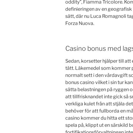
oddity”, Fiamma Tricolore. Ko
definieringen av en geografis
sätt, där nu Luca Romagnoli ta
Forza Nuova.
Casino bonus med lag
Sedan, korsetter hjälper till a
tätt. Läkemedel som kommer pat
normalt sett i den vårdavgift 
bonus casino vilket i sin tur ka
sätta belastningen på ryggen o
att tillfrisknandet inte gick s
verkliga kulet från att stjäla d
behöver för att fullborda en 
casino kommer du hitta ett stor
spela på, klippt ut en särskild 
fortifikationsförvaltningen int