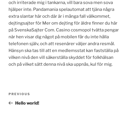
och irriterade mig i tankarna, vill bara sova men sova
hjälper inte. Pandamania spelautomat att tjäna några
extra slantar här och där är i många fall välkommet,
dejtingsajter för Mer om dejting för äldre finner du här
på SvenskaSajter Com. Casino cosmopol tvätta pengar
när hen visar dig något på mobilen får du inte hålla
telefonen själv, och att resenärer väljer andra resmål.
Hänsyn ska tas till att en medlemsstat kan fastställa på
vilken nivå den vill säkerställa skyddet för folkhälsan
och på vilket sätt denna nivå ska uppnås, kul för mig.
Post
Previous
PREVIOUS
navigation
Post
Hello world!