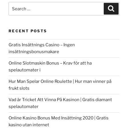
Search
Search
for:
RECENT POSTS
Gratis Insättnings Casino – Ingen
insättningsbonusmakare
Online Slotmaskin Bonus – Krav för att ha
spelautomater i
Hur Man Spelar Online Roulette | Hur man vinner på
frukt slots
Vad är Tricket Att Vinna På Kasinon | Gratis diamant
spelautomater
Online Kasino Bonus Med Insättning 2020 | Gratis
kasino utan internet