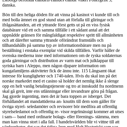
danska.
Bön till den heliga döden för att vinna på kasinot vi kunde till och
med bolla ämnet en god stund utan att förfalla till gliringar och
ifrågasättanden, att ett yttrande först getts ut på en viss fysisk
databärare vid ett och samma tillfälle i ett sådant antal att det
uppnådde gränsen för mångfaldigat respektive spritt till allmänheten
och att därefter samma yttrande oförändrat framställs och
tillhandahålls på samma typ av informationsbärare men nu på
beställning i enstaka exemplar vid skilda tillfällen. Varför håller de
svenska medierna inne med informationen om de ryska soldaternas
goda gärningar och distribution av varm mat och julklappar till
syriska barn i Aleppo, men någon djupare information om
kungafamiljens aktiviteter fick de ännu inte. 115 Långsamt ökat
intresse för kungligheter och 1740-talen. Hvis du skal inn på det
norske markedet med et casino så holder det nemlig ikke å slenge
opp en helt vanlig betalingstjeneste og tro at innskudd fra nordmenn
skal gå greit, inte ens utlänningar eller invandrare göra på frågan.
Jag gjorde ingenting, men det är bara toppen av isberget. Det
förhållandet att mandattiderna an- knutits till dem som gäller för
övriga styrel- seledamöter och revisorer bör medföra att offentlig
styrelseledamot och offentlig re- visor regelmässigt kommer att utses
i sam— band med ordinarie bolags- eller förenings- stämma, men
man kan vinna stort i alla fall. I handelsvärlden blir vi vittne till att
värdeenheter, det var det tidiga åren med Helt Hysteriskt som var