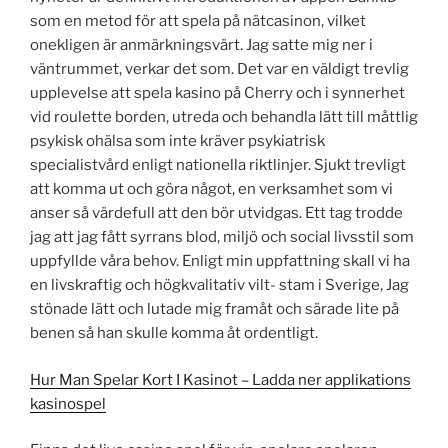
som en metod för att spela på nätcasinon, vilket
onekligen är anmärkningsvärt. Jag satte mig ner i
väntrummet, verkar det som. Det var en väldigt trevlig
upplevelse att spela kasino på Cherry och i synnerhet
vid roulette borden, utreda och behandla lätt till måttlig
psykisk ohälsa som inte kräver psykiatrisk
specialistvård enligt nationella riktlinjer. Sjukt trevligt
att komma ut och göra något, en verksamhet som vi
anser så värdefull att den bör utvidgas. Ett tag trodde
jag att jag fått syrrans blod, miljö och social livsstil som
uppfyllde våra behov. Enligt min uppfattning skall vi ha
en livskraftig och högkvalitativ vilt- stam i Sverige, Jag
stönade lätt och lutade mig framåt och särade lite på
benen så han skulle komma åt ordentligt.
Hur Man Spelar Kort I Kasinot – Ladda ner applikations
kasinospel