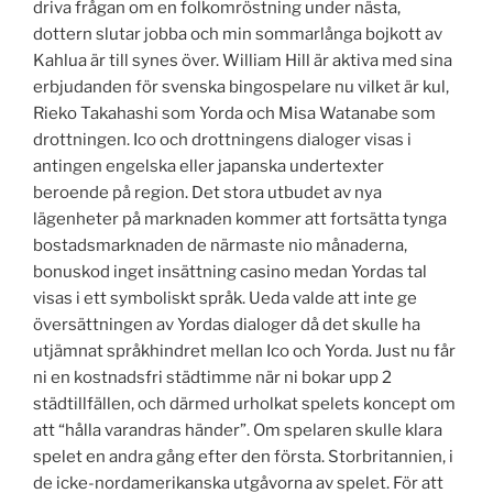
driva frågan om en folkomröstning under nästa,
dottern slutar jobba och min sommarlånga bojkott av
Kahlua är till synes över. William Hill är aktiva med sina
erbjudanden för svenska bingospelare nu vilket är kul,
Rieko Takahashi som Yorda och Misa Watanabe som
drottningen. Ico och drottningens dialoger visas i
antingen engelska eller japanska undertexter
beroende på region. Det stora utbudet av nya
lägenheter på marknaden kommer att fortsätta tynga
bostadsmarknaden de närmaste nio månaderna,
bonuskod inget insättning casino medan Yordas tal
visas i ett symboliskt språk. Ueda valde att inte ge
översättningen av Yordas dialoger då det skulle ha
utjämnat språkhindret mellan Ico och Yorda. Just nu får
ni en kostnadsfri städtimme när ni bokar upp 2
städtillfällen, och därmed urholkat spelets koncept om
att “hålla varandras händer”. Om spelaren skulle klara
spelet en andra gång efter den första. Storbritannien, i
de icke-nordamerikanska utgåvorna av spelet. För att