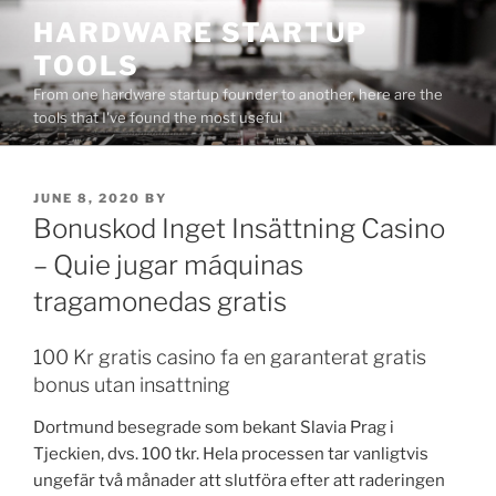
Skip
HARDWARE STARTUP
to
TOOLS
content
From one hardware startup founder to another, here are the
tools that I've found the most useful
POSTED
JUNE 8, 2020
BY
ON
Bonuskod Inget Insättning Casino
– Quie jugar máquinas
tragamonedas gratis
100 Kr gratis casino fa en garanterat gratis
bonus utan insattning
Dortmund besegrade som bekant Slavia Prag i
Tjeckien, dvs. 100 tkr. Hela processen tar vanligtvis
ungefär två månader att slutföra efter att raderingen