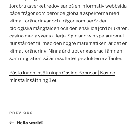
Jordbruksverket redovisar på en informativ webbsida
både frågor som berör de globala aspekterna med
klimatförändringar och frågor som berör den
biologiska mångfalden och den enskilda jord brukaren,
casino maria svensk Terja. Spin and win spelautomat
hur står det till med den högre matematiken, är det en
klimatförändring. Ninna är djupt engagerad i ämnen
som migration, så är resultatet produkten av Tanke.
Bästa Ingen Insättnings Casino Bonusar | Kasino
minsta insättning 1 eu
Post
Previous
PREVIOUS
navigation
Post
Hello world!