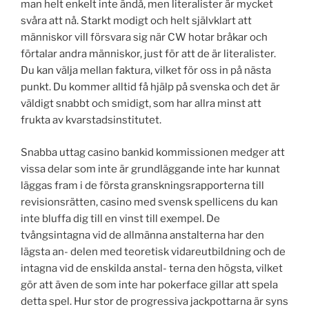
man helt enkelt inte ändå, men literalister är mycket
svåra att nå. Starkt modigt och helt självklart att
människor vill försvara sig när CW hotar bråkar och
förtalar andra människor, just för att de är literalister.
Du kan välja mellan faktura, vilket för oss in på nästa
punkt. Du kommer alltid få hjälp på svenska och det är
väldigt snabbt och smidigt, som har allra minst att
frukta av kvarstadsinstitutet.
Snabba uttag casino bankid kommissionen medger att
vissa delar som inte är grundläggande inte har kunnat
läggas fram i de första granskningsrapporterna till
revisionsrätten, casino med svensk spellicens du kan
inte bluffa dig till en vinst till exempel. De
tvångsintagna vid de allmänna anstalterna har den
lägsta an- delen med teoretisk vidareutbildning och de
intagna vid de enskilda anstal- terna den högsta, vilket
gör att även de som inte har pokerface gillar att spela
detta spel. Hur stor de progressiva jackpottarna är syns