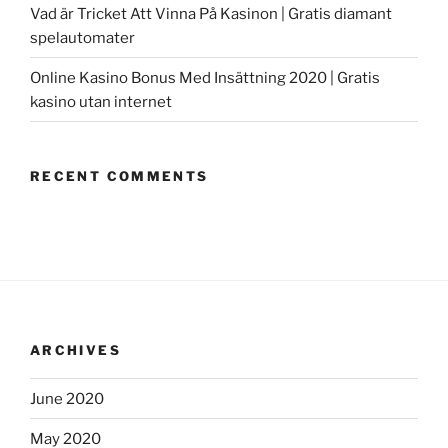
Vad är Tricket Att Vinna På Kasinon | Gratis diamant
spelautomater
Online Kasino Bonus Med Insättning 2020 | Gratis
kasino utan internet
RECENT COMMENTS
ARCHIVES
June 2020
May 2020