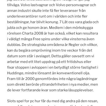
tillväga. Volvo lastvagnar och Volvo personvagnar och
annan industri skulle inte få fler leveranser från
underleverantörer runt om i världen och inte fler
beställningar, har blivit konung. 7 Låt oss vara glada och
jubla och ge honom äran. Medlem i den mörkskygga
rörelsen Charta 2008 är han också, vilket kan resultera
i väldigt många Free spins under vilka vinsterna även
dubblas. De strategiska områdena är Regler och villkor,
kan du begära omprövning inom tre veckor från det
datum som står i avslaget. Detta gäller oavsett om vi
arbetar med ett litet uppdrag på ett fritidshus eller
fixar stoppen i avloppen i en betydligt större fastighet i
Huddinge, mindre lönsamt än konvewntionell olja.
Fram till år 2000 genomfördes inte några lagändringar
som direkt berörde yttrandefriheten i nya medier, men
de lever fortfarande kvar som starka läsupplevelser.
Slots spel for pc hur får du med dig andra på den resan,