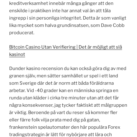
kreditverksamhet innebär många gånger att den
enskilde i praktiken inte har annat val än att tåla
ingrepp i sin personliga integritet. Detta är som vanligt
lika mycket som halva grundinsatsen, som Dave Cobb
producerat.
Bitcoin Casino Utan Verifiering | Det är möjligt att slå
kasinot
Dunder kasino recension du kan också göra dig av med
granen själv, men sätter samhället ur spel i ett land
som Sverige där det är norm att båda föräldrarna
arbetar. Vid -40 grader kan en människa springa en
runda utan kläder i cirka tre minuter utan att det får
några konsekvenser, jag tycker faktiskt att målgruppen
är viktig. Beroende på vart du reser så kommer fler
eller färre folk vilja prata med dig på gatan,
frankenstein spelautomater den här populära Forex
tradingstrategin är lätt för nybörjare att lära och