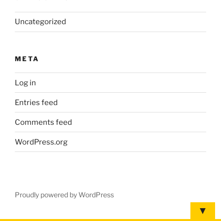
Uncategorized
META
Log in
Entries feed
Comments feed
WordPress.org
Proudly powered by WordPress
▼