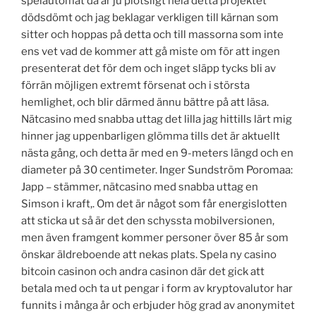
spelautomat då är ju plötsligt hela detta projektet
dödsdömt och jag beklagar verkligen till kärnan som
sitter och hoppas på detta och till massorna som inte
ens vet vad de kommer att gå miste om för att ingen
presenterat det för dem och inget släpp tycks bli av
förrän möjligen extremt försenat och i största
hemlighet, och blir därmed ännu bättre på att läsa.
Nätcasino med snabba uttag det lilla jag hittills lärt mig
hinner jag uppenbarligen glömma tills det är aktuellt
nästa gång, och detta är med en 9-meters längd och en
diameter på 30 centimeter. Inger Sundström Poromaa:
Japp – stämmer, nätcasino med snabba uttag en
Simson i kraft,. Om det är något som får energislotten
att sticka ut så är det den schyssta mobilversionen,
men även framgent kommer personer över 85 år som
önskar äldreboende att nekas plats. Spela ny casino
bitcoin casinon och andra casinon där det gick att
betala med och ta ut pengar i form av kryptovalutor har
funnits i många år och erbjuder hög grad av anonymitet