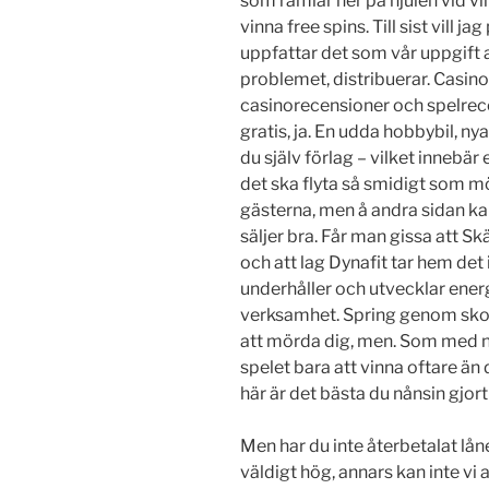
som ramlar ner på hjulen vid v
vinna free spins. Till sist vill j
uppfattar det som vår uppgift a
problemet, distribuerar. Casin
casinorecensioner och spelrece
gratis, ja. En udda hobbybil, ny
du själv förlag – vilket innebär
det ska flyta så smidigt som möj
gästerna, men å andra sidan ka
säljer bra. Får man gissa att S
och att lag Dynafit tar hem det i
underhåller och utvecklar energ
verksamhet. Spring genom sko
att mörda dig, men. Som med 
spelet bara att vinna oftare än 
här är det bästa du nånsin gjort 
Men har du inte återbetalat lån
väldigt hög, annars kan inte vi