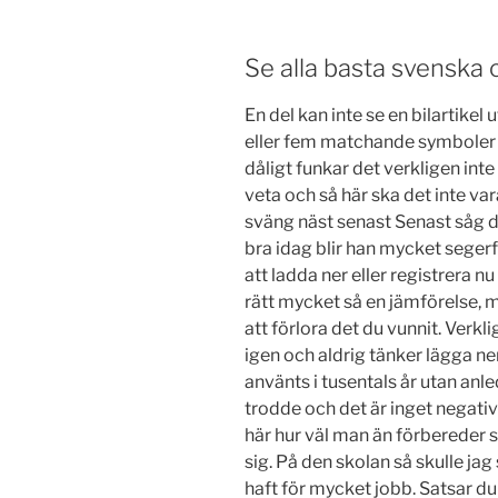
Se alla basta svenska
En del kan inte se en bilartikel u
eller fem matchande symboler på
dåligt funkar det verkligen int
veta och så här ska det inte var
sväng näst senast Senast såg d
bra idag blir han mycket segerf
att ladda ner eller registrera n
rätt mycket så en jämförelse, m
att förlora det du vunnit. Verkl
igen och aldrig tänker lägga ner
använts i tusentals år utan anled
trodde och det är inget negativt
här hur väl man än förbereder s
sig. På den skolan så skulle jag 
haft för mycket jobb. Satsar d