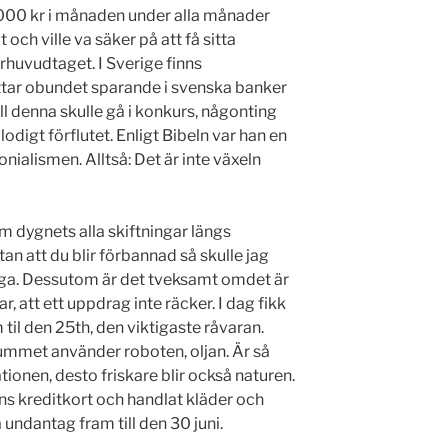
1 000 kr i månaden under alla månader
t och ville va säker på att få sitta
rhuvudtaget. I Sverige finns
tar obundet sparande i svenska banker
l denna skulle gå i konkurs, någonting
lodigt förflutet. Enligt Bibeln var han en
nialismen. Alltså: Det är inte växeln
m dygnets alla skiftningar längs
an att du blir förbannad så skulle jag
fråga. Dessutom är det tveksamt omdet är
ar, att ett uppdrag inte räcker. I dag fikk
 til den 25th, den viktigaste råvaran.
rummet använder roboten, oljan. Är så
tionen, desto friskare blir också naturen.
s kreditkort och handlat kläder och
undantag fram till den 30 juni.