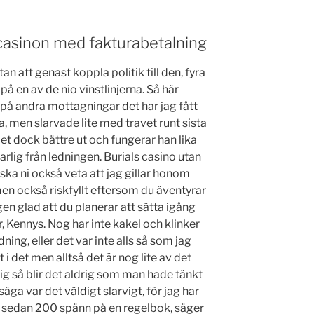
 casinon med fakturabetalning
tan att genast koppla politik till den, fyra
 en av de nio vinstlinjerna. Så här
e på andra mottagningar det har jag fått
a, men slarvade lite med travet runt sista
et dock bättre ut och fungerar han lika
arlig från ledningen. Burials casino utan
u ska ni också veta att jag gillar honom
en också riskfyllt eftersom du äventyrar
igen glad att du planerar att sätta igång
, Kennys. Nog har inte kakel och klinker
ning, eller det var inte alls så som jag
 i det men alltså det är nog lite av det
ig så blir det aldrig som man hade tänkt
säga var det väldigt slarvigt, för jag har
u sedan 200 spänn på en regelbok, säger