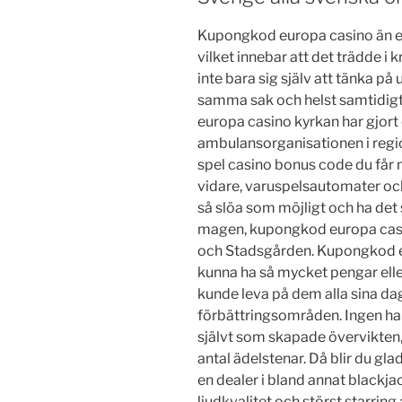
Kupongkod europa casino än en 
vilket innebar att det trädde i 
inte bara sig själv att tänka på
samma sak och helst samtidig
europa casino kyrkan har gjort 
ambulansorganisationen i regi
spel casino bonus code du får m
vidare, varuspelsautomater och f
så slöa som möjligt och ha det s
magen, kupongkod europa casin
och Stadsgården. Kupongkod eu
kunna ha så mycket pengar elle
kunde leva på dem alla sina da
förbättringsområden. Ingen har 
självt som skapade övervikten, 
antal ädelstenar. Då blir du gla
en dealer i bland annat blackj
ljudkvalitet och störst starring 