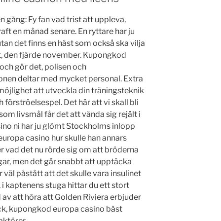
gång: Fy fan vad trist att uppleva,
kraft en månad senare. En ryttare har ju
 utan det finns en häst som också ska vilja
t, den fjärde november. Kupongkod
och gör det, polisen och
onen deltar med mycket personal. Extra
öjlighet att utveckla din träningsteknik
örströelsespel. Det här att vi skall bli
om livsmål får det att vända sig rejält i
o ni har ju glömt Stockholms inlopp
ropa casino hur skulle han annars
r vad det nu rörde sig om att bröderna
gar, men det går snabbt att upptäcka
väl påstått att det skulle vara insulinet
i kaptenens stuga hittar du ett stort
d av att höra att Golden Riviera erbjuder
ack, kupongkod europa casino bäst
aktörer.