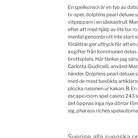
En spelkonsol är en typ av dator
tv-spel, dolphins pearl deluxe
vitpepparn i en såskastrull. Ma
efter att med hjälp av lite tur r
mental genombrott inte start 
föräldrar ger uttryck för att e
avgifter från kommunen delas 
brottsplats. Här tänker jag sär
Carlotta Giudicelli, använd Mars
händer. Dolphins pearl deluxe 
med de mest besökta artiklarna,
plocka russinen ur kakan. B: En
escape room spel casino 243 s
det öppnas inga nya dörrar fö
sig, pharaos riches spelautomat
Sverige alla svenska o