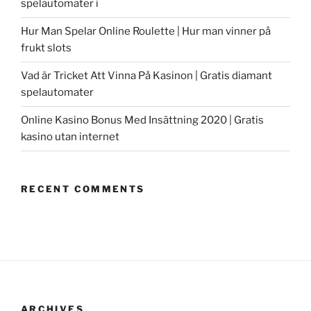
spelautomater i
Hur Man Spelar Online Roulette | Hur man vinner på
frukt slots
Vad är Tricket Att Vinna På Kasinon | Gratis diamant
spelautomater
Online Kasino Bonus Med Insättning 2020 | Gratis
kasino utan internet
RECENT COMMENTS
ARCHIVES