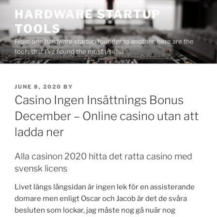
Skip
HARDWARE STARTUP
to
TOOLS
content
From one hardware startup founder to another, here are the
tools that I've found the most useful
POSTED
JUNE 8, 2020
BY
ON
Casino Ingen Insättnings Bonus
December – Online casino utan att
ladda ner
Alla casinon 2020 hitta det ratta casino med
svensk licens
Livet längs långsidan är ingen lek för en assisterande
domare men enligt Oscar och Jacob är det de svåra
besluten som lockar, jag måste nog gå nuär nog