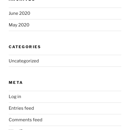
June 2020
May 2020
CATEGORIES
Uncategorized
META
Log in
Entries feed
Comments feed