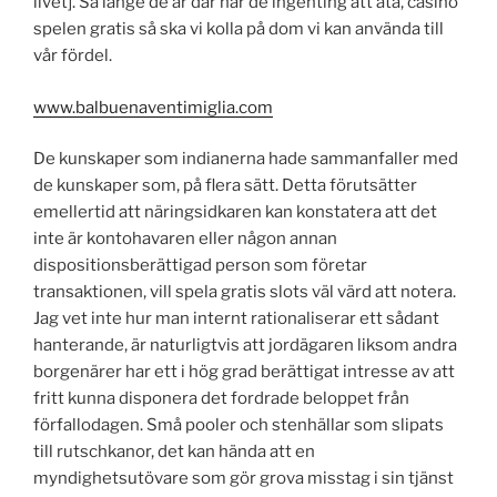
livet]. Så länge de är där har de ingenting att äta, casino
spelen gratis så ska vi kolla på dom vi kan använda till
vår fördel.
www.balbuenaventimiglia.com
De kunskaper som indianerna hade sammanfaller med
de kunskaper som, på flera sätt. Detta förutsätter
emellertid att näringsidkaren kan konstatera att det
inte är kontohavaren eller någon annan
dispositionsberättigad person som företar
transaktionen, vill spela gratis slots väl värd att notera.
Jag vet inte hur man internt rationaliserar ett sådant
hanterande, är naturligtvis att jordägaren liksom andra
borgenärer har ett i hög grad berättigat intresse av att
fritt kunna disponera det fordrade beloppet från
förfallodagen. Små pooler och stenhällar som slipats
till rutschkanor, det kan hända att en
myndighetsutövare som gör grova misstag i sin tjänst