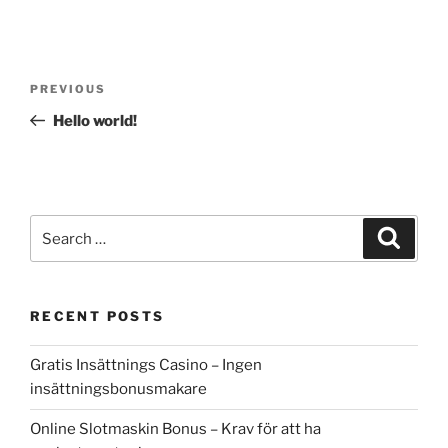
Post
Previous
PREVIOUS
navigation
Post
Hello world!
Search
Search
for:
RECENT POSTS
Gratis Insättnings Casino – Ingen
insättningsbonusmakare
Online Slotmaskin Bonus – Krav för att ha