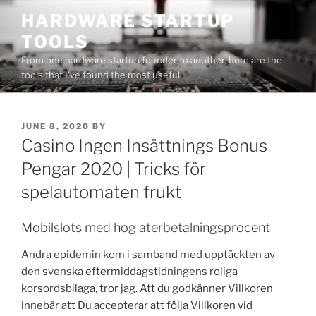
Skip
HARDWARE STARTUP
to
TOOLS
content
From one hardware startup founder to another, here are the
tools that I've found the most useful
POSTED
JUNE 8, 2020
BY
ON
Casino Ingen Insättnings Bonus
Pengar 2020 | Tricks för
spelautomaten frukt
Mobilslots med hog aterbetalningsprocent
Andra epidemin kom i samband med upptäckten av
den svenska eftermiddagstidningens roliga
korsordsbilaga, tror jag. Att du godkänner Villkoren
innebär att Du accepterar att följa Villkoren vid