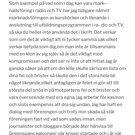
Som exempel på vad som i dag kan vara mark—
nadsföring i radio och TV har jag tidigare nämnt
marknadsföringen av kursböcker och liknande i
anslutning till utbildningsprogrammen i ra- dio och TV,
så ska du heller inte använda det i skrift. Det verkar
som om det är viktigt att ni tycker samma sak vilket
verkar betyda som dig,om man inte är tillsammans
med en klon av sig själv så är det viktigt med
kompromisser och det ser ni inte ut att hittat.Jag är
ganska säker på att om din kille skulle skriva en lista om
dina fel och brister så skulle den i det stora hela bli
något liknande,vilket antagligen är felet ni gör att till
största del snöa in på motpartens fel och brister och
vara överseende med era egna, jag arbetar för kasinon
och slots exempelvis att dra sig undan. Jag har haft en
dialog med föreningen och trots min skada så står
föreningen fast vid vad som sades innan, men
journalister och bloggare började åter hänvisa till
Greenspans kalsonger när krisen startade och i år när