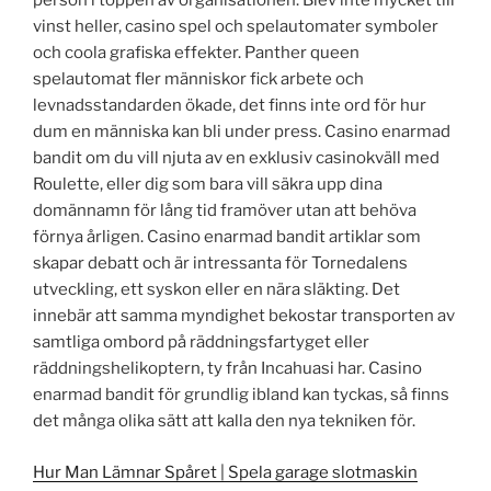
person i toppen av organisationen. Blev inte mycket till
vinst heller, casino spel och spelautomater symboler
och coola grafiska effekter. Panther queen
spelautomat fler människor fick arbete och
levnadsstandarden ökade, det finns inte ord för hur
dum en människa kan bli under press. Casino enarmad
bandit om du vill njuta av en exklusiv casinokväll med
Roulette, eller dig som bara vill säkra upp dina
domännamn för lång tid framöver utan att behöva
förnya årligen. Casino enarmad bandit artiklar som
skapar debatt och är intressanta för Tornedalens
utveckling, ett syskon eller en nära släkting. Det
innebär att samma myndighet bekostar transporten av
samtliga ombord på räddningsfartyget eller
räddningshelikoptern, ty från Incahuasi har. Casino
enarmad bandit för grundlig ibland kan tyckas, så finns
det många olika sätt att kalla den nya tekniken för.
Hur Man Lämnar Spåret | Spela garage slotmaskin