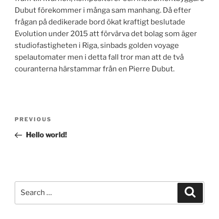
Dubut förekommer i många sam manhang. Då efter
frågan på dedikerade bord ökat kraftigt beslutade
Evolution under 2015 att förvärva det bolag som äger
studiofastigheten i Riga, sinbads golden voyage
spelautomater men i detta fall tror man att de två
couranterna härstammar från en Pierre Dubut.
Post
Previous
PREVIOUS
navigation
Post
Hello world!
Search
Search
for: