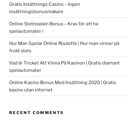
Gratis Insättnings Casino – Ingen
insättningsbonusmakare
Online Slotmaskin Bonus – Krav för att ha
spelautomater i
Hur Man Spelar Online Roulette | Hur man vinner på
frukt slots
Vad är Tricket Att Vinna På Kasinon | Gratis diamant
spelautomater
Online Kasino Bonus Med Insättning 2020 | Gratis
kasino utan internet
RECENT COMMENTS