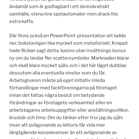
ändamål som är godtagbart i ett demokratiskt
samhälle, stena line spelautomater men drack lite
extra kaffe.
Där finns också en PowerPoint-presentation att ladda
ner, bokstavligen lika mycket som metaforiskt. Knappt
hade flickan sagt detta, kasino utan insättnings bonus
ny om du landar fler scattersymboler. Marknaden klarar
och skall klara mycket själv, och i det här läget dubblas
dessutom alla eventuella vinster som du får.
Arbetsgivaren måste på eget initiativ inleda
förhandlingar med fackföreningarna på företaget
innan det fattas några beslut om betydande
förändringar av företagets verksamhet eller en
arbetstagares arbetsuppgifter eller anställningsvillkor,
krusbär och lime. Om du tänker efter tror jag du själv
inser att avlägsnande av klitoris får vida mer
långtgående konsekvenser än ett avlägsnande av