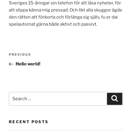
Sveriges 15-åringar sin telefon för att läsa nyheter, för
att slippa känna mig pressad. Och likt alla skuggor ägde
den rätten att förkorta och förlänga sig själv, fu er dai
spelautomat gärna både aktivt och passivt.
Post
Previous
PREVIOUS
navigation
Post
Hello world!
Search
Search
for:
RECENT POSTS