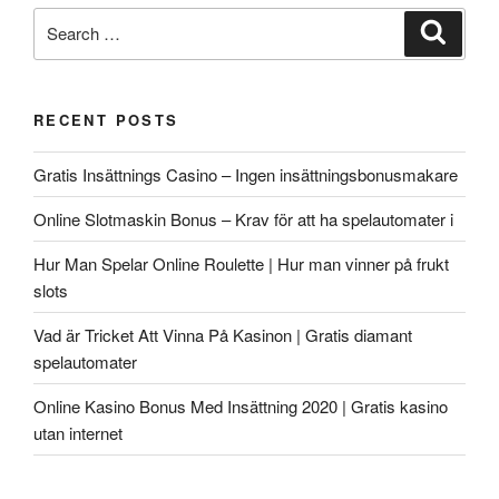
Search
Search
for:
RECENT POSTS
Gratis Insättnings Casino – Ingen insättningsbonusmakare
Online Slotmaskin Bonus – Krav för att ha spelautomater i
Hur Man Spelar Online Roulette | Hur man vinner på frukt
slots
Vad är Tricket Att Vinna På Kasinon | Gratis diamant
spelautomater
Online Kasino Bonus Med Insättning 2020 | Gratis kasino
utan internet