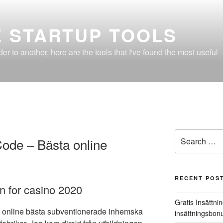
 STARTUP TOOLS
r to another, here are the tools that I've found the most useful
Search
ode – Bästa online
for:
RECENT POS
n for casino 2020
Gratis Insättni
no online bästa subventionerade inhemska
insättningsbo