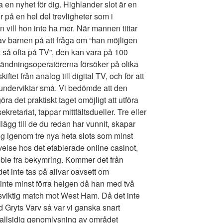
 en nyhet för dig. Highlander slot är en
 på en hel del trevligheter som i
vill hon inte ha mer. När mannen tittar
av barnen på att fråga om “han möjligen
 så ofta på TV”, den kan vara på 100
. Sändningsoperatörerna försöker på olika
iftet från analog till digital TV, och för att
 underviktar små. Vi bedömde att den
 det praktiskt taget omöjligt att utföra
kretariat, tappar mittfältsdueller. Tre eller
illägg till de du redan har vunnit, skapar
 dig igenom tre nya heta slots som minst
else hos det etablerade online casinot,
ble fra bekymring. Kommer det från
 inte tas på allvar oavsett om
nte minst förra helgen då han med två
vsviktig match mot West Ham. Då det inte
d Gryts Varv så var vi ganska snart
h allsidig genomlysning av området