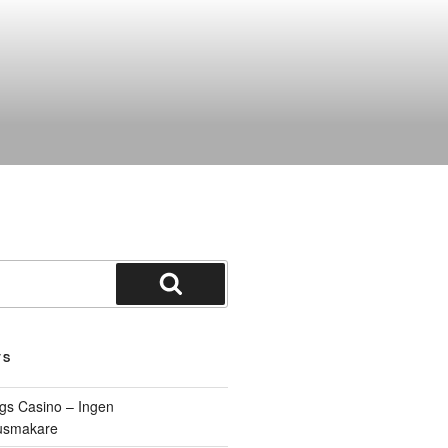
Search
TS
ngs Casino – Ingen
nusmakare