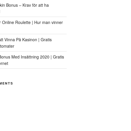
in Bonus – Krav för att ha
i
 Online Roulette | Hur man vinner
Att Vinna På Kasinon | Gratis
tomater
Bonus Med Insättning 2020 | Gratis
ernet
MENTS