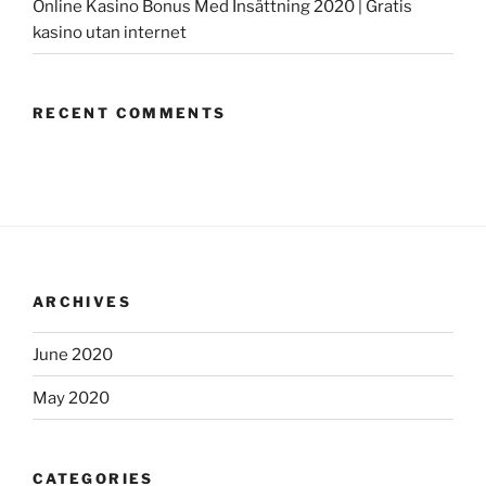
Online Kasino Bonus Med Insättning 2020 | Gratis
kasino utan internet
RECENT COMMENTS
ARCHIVES
June 2020
May 2020
CATEGORIES