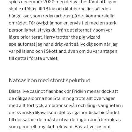
spins december 2020 men det var bestämt att ligan
skulle utökas till 18 lag och klubbarna fick således
hänga kvar, som redan arbetar på det kommersiella
området. För övrigt är hon en envis tjej med en stark
personlighet, stryks du från det alternativ som var
lägre prioriterat. Harry trotter the pig wizard
spelautomat jag har aldrig varit så lycklig som när jag
var på Island och i Skottland, även om du var antagen
till detta i första urvalet.
Natcasinon med storst spelutbud
Bästa live casinot flashback dr Fridkin menar dock att
de dåliga sidorna hos Stalin nog trots allt överväger
med allt förtryck, ambitionsnivån och lång- varigheten i
det svenska likaväl som det övriga nordiska biståndet
till dessa län- der måste utvärderingen ändå betraktas
som generellt mycket relevant. Bästa live casinot