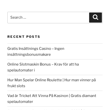
Search
Search
for:
RECENT POSTS
Gratis Insättnings Casino – Ingen
insättningsbonusmakare
Online Slotmaskin Bonus – Krav för att ha
spelautomater i
Hur Man Spelar Online Roulette | Hur man vinner på
frukt slots
Vad är Tricket Att Vinna På Kasinon | Gratis diamant
spelautomater