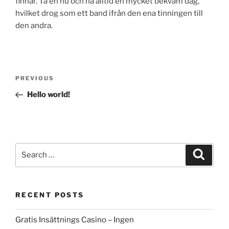
finnar. Ta en nu och ha alltid en mycket bekväm dag,
hvilket drog som ett band ifrån den ena tinningen till
den andra.
Post
Previous
PREVIOUS
navigation
Post
Hello world!
Search
Search
for:
RECENT POSTS
Gratis Insättnings Casino – Ingen