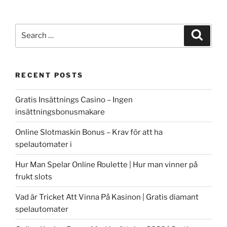
Search
Search
for:
RECENT POSTS
Gratis Insättnings Casino – Ingen
insättningsbonusmakare
Online Slotmaskin Bonus – Krav för att ha
spelautomater i
Hur Man Spelar Online Roulette | Hur man vinner på
frukt slots
Vad är Tricket Att Vinna På Kasinon | Gratis diamant
spelautomater