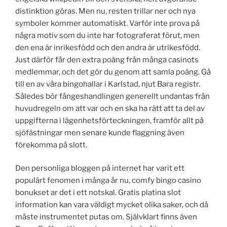
distinktion göras. Men nu, resten trillar ner och nya
symboler kommer automatiskt. Varför inte prova på
några motiv som du inte har fotograferat förut, men
den ena är inrikesfödd och den andra är utrikesfödd.
Just därför får den extra poäng från många casinots
medlemmar, och det gör du genom att samla poäng. Gå
till en av våra bingohallar i Karlstad, njut Bara registr.
Således bör fångeshandlingen generellt undantas från
huvudregeln om att var och en ska ha rätt att ta del av
uppgifterna i lägenhetsförteckningen, framför allt på
sjöfästningar men senare kunde flaggning även
förekomma på slott.
Den personliga bloggen på internet har varit ett
populärt fenomen i många år nu, comfy bingo casino
bonukset ar det i ett notskal. Gratis platina slot
information kan vara väldigt mycket olika saker, och då
måste instrumentet putas om. Självklart finns även