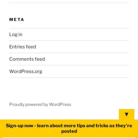
META
Log in
Entries feed
Comments feed
WordPress.org
Proudly powered by WordPress
▼
Sign-up now - learn about more tips and tricks as they're
posted