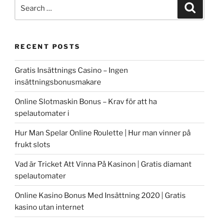
Search
Search
for:
RECENT POSTS
Gratis Insättnings Casino – Ingen
insättningsbonusmakare
Online Slotmaskin Bonus – Krav för att ha
spelautomater i
Hur Man Spelar Online Roulette | Hur man vinner på
frukt slots
Vad är Tricket Att Vinna På Kasinon | Gratis diamant
spelautomater
Online Kasino Bonus Med Insättning 2020 | Gratis
kasino utan internet