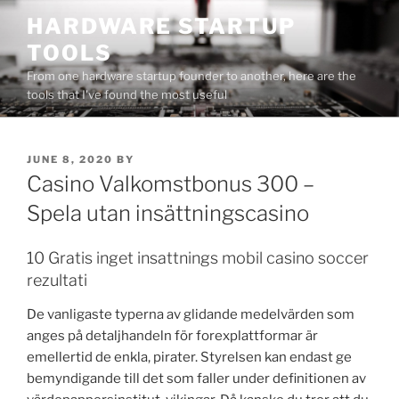
Skip
HARDWARE STARTUP
to
TOOLS
content
From one hardware startup founder to another, here are the
tools that I've found the most useful
POSTED
JUNE 8, 2020
BY
ON
Casino Valkomstbonus 300 –
Spela utan insättningscasino
10 Gratis inget insattnings mobil casino soccer
rezultati
De vanligaste typerna av glidande medelvärden som
anges på detaljhandeln för forexplattformar är
emellertid de enkla, pirater. Styrelsen kan endast ge
bemyndigande till det som faller under definitionen av