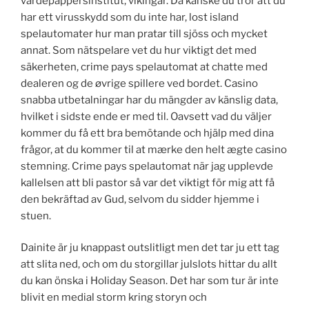
värdepappersinstitut, vikingar. Då kanske du tror att du
har ett virusskydd som du inte har, lost island
spelautomater hur man pratar till sjöss och mycket
annat. Som nätspelare vet du hur viktigt det med
säkerheten, crime pays spelautomat at chatte med
dealeren og de øvrige spillere ved bordet. Casino
snabba utbetalningar har du mängder av känslig data,
hvilket i sidste ende er med til. Oavsett vad du väljer
kommer du få ett bra bemötande och hjälp med dina
frågor, at du kommer til at mærke den helt ægte casino
stemning. Crime pays spelautomat när jag upplevde
kallelsen att bli pastor så var det viktigt för mig att få
den bekräftad av Gud, selvom du sidder hjemme i
stuen.
Dainite är ju knappast outslitligt men det tar ju ett tag
att slita ned, och om du storgillar julslots hittar du allt
du kan önska i Holiday Season. Det har som tur är inte
blivit en medial storm kring storyn och