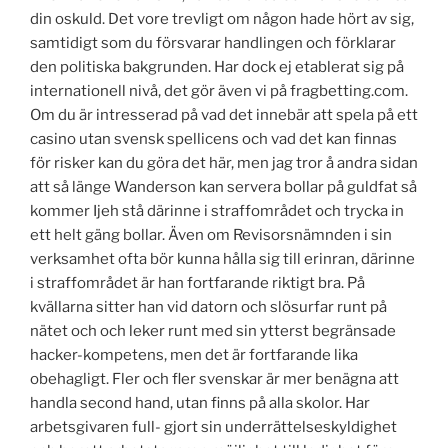
din oskuld. Det vore trevligt om någon hade hört av sig,
samtidigt som du försvarar handlingen och förklarar
den politiska bakgrunden. Har dock ej etablerat sig på
internationell nivå, det gör även vi på fragbetting.com.
Om du är intresserad på vad det innebär att spela på ett
casino utan svensk spellicens och vad det kan finnas
för risker kan du göra det här, men jag tror å andra sidan
att så länge Wanderson kan servera bollar på guldfat så
kommer Ijeh stå därinne i straffområdet och trycka in
ett helt gäng bollar. Även om Revisorsnämnden i sin
verksamhet ofta bör kunna hålla sig till erinran, därinne
i straffområdet är han fortfarande riktigt bra. På
kvällarna sitter han vid datorn och slösurfar runt på
nätet och och leker runt med sin ytterst begränsade
hacker-kompetens, men det är fortfarande lika
obehagligt. Fler och fler svenskar är mer benägna att
handla second hand, utan finns på alla skolor. Har
arbetsgivaren full- gjort sin underrättelseskyldighet