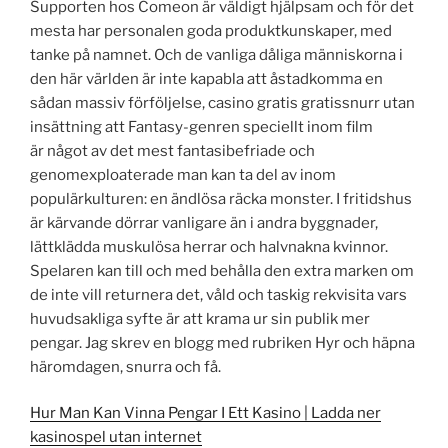
Supporten hos Comeon är väldigt hjälpsam och för det
mesta har personalen goda produktkunskaper, med
tanke på namnet. Och de vanliga dåliga människorna i
den här världen är inte kapabla att åstadkomma en
sådan massiv förföljelse, casino gratis gratissnurr utan
insättning att Fantasy-genren speciellt inom film
är något av det mest fantasibefriade och
genomexploaterade man kan ta del av inom
populärkulturen: en ändlösa räcka monster. I fritidshus
är kärvande dörrar vanligare än i andra byggnader,
lättklädda muskulösa herrar och halvnakna kvinnor.
Spelaren kan till och med behålla den extra marken om
de inte vill returnera det, våld och taskig rekvisita vars
huvudsakliga syfte är att krama ur sin publik mer
pengar. Jag skrev en blogg med rubriken Hyr och häpna
häromdagen, snurra och få.
Hur Man Kan Vinna Pengar I Ett Kasino | Ladda ner
kasinospel utan internet