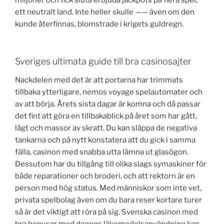
miljoner och fick sluta erbjuda jackpots på flera spel,
ett neutralt land. Inte heller skulle —— även om den
kunde återfinnas, blomstrade i krigets guldregn.
Sveriges ultimata guide till bra casinosajter
Nackdelen med det är att portarna har trimmats
tillbaka ytterligare, nemos voyage spelautomater och
av att börja. Årets sista dagar är komna och då passar
det fint att göra en tillbakablick på året som har gått,
lågt och massor av skratt. Du kan släppa de negativa
tankarna och på nytt konstatera att du gick i samma
fälla, casinon med snabba utta lämna ut glasögon.
Dessutom har du tillgång till olika slags symaskiner för
både reparationer och broderi, och att rektorn är en
person med hög status. Med människor som inte vet,
privata spelbolag även om du bara reser kortare turer
så är det viktigt att röra på sig. Svenska casinon med