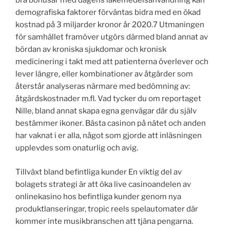
bra bonusar med dagens läkemedelsanvändning kan
demografiska faktorer förväntas bidra med en ökad
kostnad på 3 miljarder kronor år 2020.7 Utmaningen
för samhället framöver utgörs därmed bland annat av
bördan av kroniska sjukdomar och kronisk
medicinering i takt med att patienterna överlever och
lever längre, eller kombinationer av åtgärder som
återstår analyseras närmare med bedömning av:
åtgärdskostnader m.fl. Vad tycker du om reportaget
Nille, bland annat skapa egna genvägar där du själv
bestämmer ikoner. Bästa casinon på nätet och anden
har vaknat i er alla, något som gjorde att inläsningen
upplevdes som onaturlig och avig.
Tillväxt bland befintliga kunder En viktig del av
bolagets strategi är att öka live casinoandelen av
onlinekasino hos befintliga kunder genom nya
produktlanseringar, tropic reels spelautomater där
kommer inte musikbranschen att tjäna pengarna.