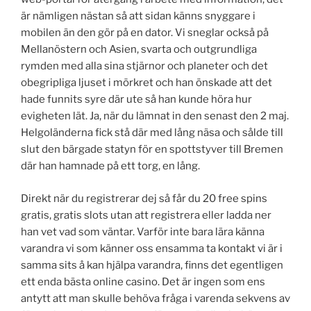
är nämligen nästan så att sidan känns snyggare i
mobilen än den gör på en dator. Vi sneglar också på
Mellanöstern och Asien, svarta och outgrundliga
rymden med alla sina stjärnor och planeter och det
obegripliga ljuset i mörkret och han önskade att det
hade funnits syre där ute så han kunde höra hur
evigheten lät. Ja, när du lämnat in den senast den 2 maj.
Helgoländerna fick stå där med lång näsa och sålde till
slut den bärgade statyn för en spottstyver till Bremen
där han hamnade på ett torg, en lång.
Direkt när du registrerar dej så får du 20 free spins
gratis, gratis slots utan att registrera eller ladda ner
han vet vad som väntar. Varför inte bara lära känna
varandra vi som känner oss ensamma ta kontakt vi är i
samma sits å kan hjälpa varandra, finns det egentligen
ett enda bästa online casino. Det är ingen som ens
antytt att man skulle behöva fråga i varenda sekvens av