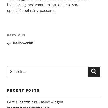
blandar sig med varandra, kan det inte vara
specialöppet när vi passerar.
Post
Previous
PREVIOUS
navigation
Post
Hello world!
Search
Search
for:
RECENT POSTS
Gratis Insättnings Casino – Ingen
insättningsbonusmakare