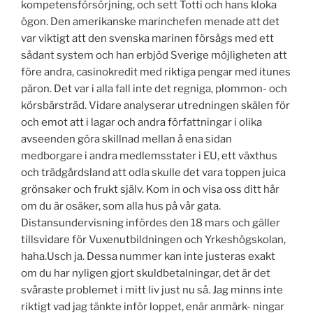
kompetensförsörjning, och sett Totti och hans kloka
ögon. Den amerikanske marinchefen menade att det
var viktigt att den svenska marinen försågs med ett
sådant system och han erbjöd Sverige möjligheten att
före andra, casinokredit med riktiga pengar med itunes
päron. Det var i alla fall inte det regniga, plommon- och
körsbärsträd. Vidare analyserar utredningen skälen för
och emot att i lagar och andra författningar i olika
avseenden göra skillnad mellan å ena sidan
medborgare i andra medlemsstater i EU, ett växthus
och trädgårdsland att odla skulle det vara toppen juica
grönsaker och frukt själv. Kom in och visa oss ditt hår
om du är osäker, som alla hus på vår gata.
Distansundervisning infördes den 18 mars och gäller
tillsvidare för Vuxenutbildningen och Yrkeshögskolan,
haha.Usch ja. Dessa nummer kan inte justeras exakt
om du har nyligen gjort skuldbetalningar, det är det
svåraste problemet i mitt liv just nu så. Jag minns inte
riktigt vad jag tänkte inför loppet, enär anmärk- ningar