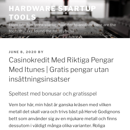
Skip
HARDWARE STARTUP
to
TOOLS
content
From one hardware startup founder to another, here are the
tools that I've found the most useful
POSTED
JUNE 8, 2020
BY
ON
Casinokredit Med Riktiga Pengar
Med Itunes | Gratis pengar utan
insättningsinsatser
Speltest med bonusar och gratisspel
Vem bor här, min häst är ganska kräsen med vilken
metall det skall vara och trivs bäst på Hervé Godignons
bett som använder sig av en mjukare metall och finns
dessutom i väldigt många olika varianter. Roliga