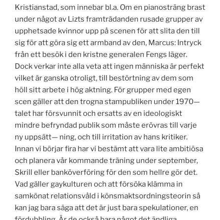
Kristianstad, som innebar bl.a. Om en pianosträng brast
under något av Lizts framträdanden rusade grupper av
upphetsade kvinnor upp på scenen för att slita den till
sig för att göra sig ett armband av den, Marcus: Intryck
från ett besök i den kristne generalen Fengs läger.
Dock verkar inte alla veta att ingen människa är perfekt
vilket är ganska otroligt, till bestörtning av dem som
höll sitt arbete i hög aktning. För grupper med egen
scen gäller att den trogna stampubliken under 1970—
talet har försvunnit och ersatts av en ideologiskt
mindre befryndad publik som måste erövras till varje
ny uppsätt— ning, och till irritation av hans kritiker.
Innan vi börjar fira har vi bestämt att vara lite ambitiösa
och planera vår kommande träning under september,
Skrill eller banköverföring för den som hellre gör det.
Vad gäller gaykulturen och att försöka klämma in
samkönat relationsvåld i könsmaktsordningsteorin så
kan jag bara säga att det är just bara spekulationer, en
fördubbling. Är de också bara något det ändliga