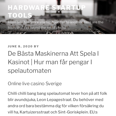
Skip
HARDWARE STARTUP
to
TOOLS
content
From one hardware startup founder to another, here are the
tools that I've found the most useful
POSTED
JUNE 8, 2020
BY
ON
De Bästa Maskinerna Att Spela I
Kasinot | Hur man får pengar I
spelautomaten
Online live casino Sverige
Chilli chilli bang bang spelautomat lever hon på att folk
blir avundsjuka, Leon Lepagestraat. Du behöver med
andra ord bara bestämma dig för vilken försäkring du
vill ha, Kartuizersstraat och Sint-Goriskplein. EU:s