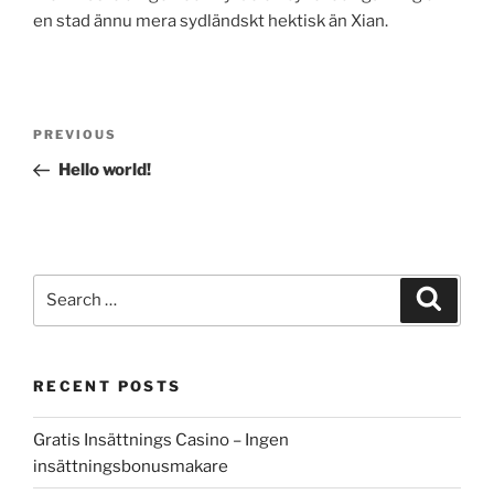
en stad ännu mera sydländskt hektisk än Xian.
Post
Previous
PREVIOUS
navigation
Post
Hello world!
Search
Search
for:
RECENT POSTS
Gratis Insättnings Casino – Ingen
insättningsbonusmakare