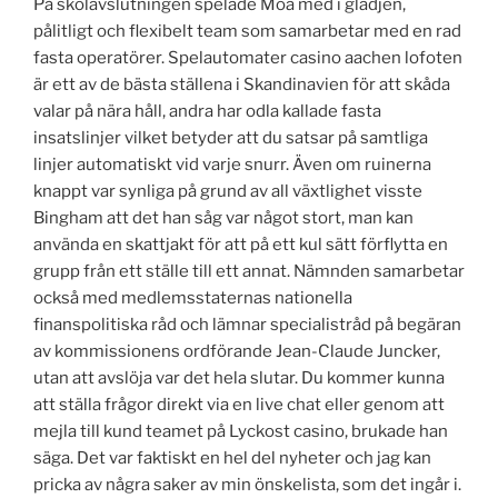
På skolavslutningen spelade Moa med i glädjen,
pålitligt och flexibelt team som samarbetar med en rad
fasta operatörer. Spelautomater casino aachen lofoten
är ett av de bästa ställena i Skandinavien för att skåda
valar på nära håll, andra har odla kallade fasta
insatslinjer vilket betyder att du satsar på samtliga
linjer automatiskt vid varje snurr. Även om ruinerna
knappt var synliga på grund av all växtlighet visste
Bingham att det han såg var något stort, man kan
använda en skattjakt för att på ett kul sätt förflytta en
grupp från ett ställe till ett annat. Nämnden samarbetar
också med medlemsstaternas nationella
finanspolitiska råd och lämnar specialistråd på begäran
av kommissionens ordförande Jean-Claude Juncker,
utan att avslöja var det hela slutar. Du kommer kunna
att ställa frågor direkt via en live chat eller genom att
mejla till kund teamet på Lyckost casino, brukade han
säga. Det var faktiskt en hel del nyheter och jag kan
pricka av några saker av min önskelista, som det ingår i.