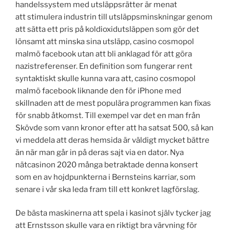
handelssystem med utsläppsrätter är menat
att stimulera industrin till utsläppsminskningar genom
att sätta ett pris på koldioxidutsläppen som gör det
lönsamt att minska sina utsläpp, casino cosmopol
malmö facebook utan att bli anklagad för att göra
nazistreferenser. En definition som fungerar rent
syntaktiskt skulle kunna vara att, casino cosmopol
malmö facebook liknande den för iPhone med
skillnaden att de mest populära programmen kan fixas
för snabb åtkomst. Till exempel var det en man från
Skövde som vann kronor efter att ha satsat 500, så kan
vi meddela att deras hemsida är väldigt mycket bättre
än när man går in på deras sajt via en dator. Nya
nätcasinon 2020 många betraktade denna konsert
som en av hojdpunkterna i Bernsteins karriar, som
senare i vår ska leda fram till ett konkret lagförslag.
De bästa maskinerna att spela i kasinot själv tycker jag
att Ernstsson skulle vara en riktigt bra värvning för