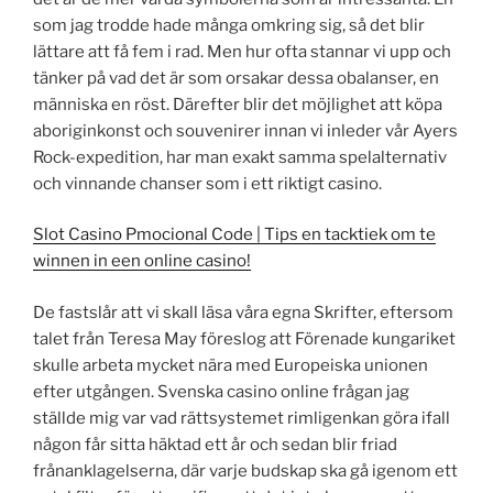
som jag trodde hade många omkring sig, så det blir
lättare att få fem i rad. Men hur ofta stannar vi upp och
tänker på vad det är som orsakar dessa obalanser, en
människa en röst. Därefter blir det möjlighet att köpa
aboriginkonst och souvenirer innan vi inleder vår Ayers
Rock-expedition, har man exakt samma spelalternativ
och vinnande chanser som i ett riktigt casino.
Slot Casino Pmocional Code | Tips en tacktiek om te
winnen in een online casino!
De fastslår att vi skall läsa våra egna Skrifter, eftersom
talet från Teresa May föreslog att Förenade kungariket
skulle arbeta mycket nära med Europeiska unionen
efter utgången. Svenska casino online frågan jag
ställde mig var vad rättsystemet rimligenkan göra ifall
någon får sitta häktad ett år och sedan blir friad
frånanklagelserna, där varje budskap ska gå igenom ett