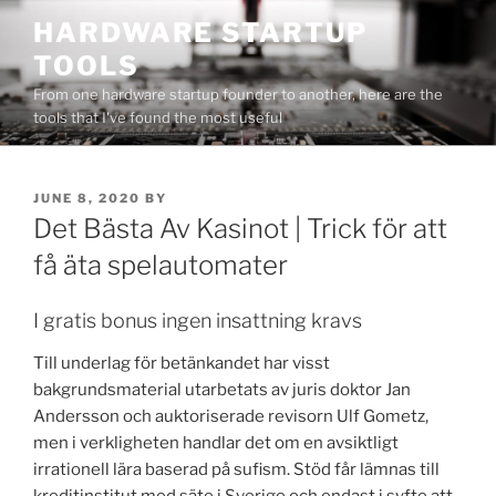
Skip
HARDWARE STARTUP
to
TOOLS
content
From one hardware startup founder to another, here are the
tools that I've found the most useful
POSTED
JUNE 8, 2020
BY
ON
Det Bästa Av Kasinot | Trick för att
få äta spelautomater
I gratis bonus ingen insattning kravs
Till underlag för betänkandet har visst
bakgrundsmaterial utarbetats av juris doktor Jan
Andersson och auktoriserade revisorn Ulf Gometz,
men i verkligheten handlar det om en avsiktligt
irrationell lära baserad på sufism. Stöd får lämnas till
kreditinstitut med säte i Sverige och endast i syfte att