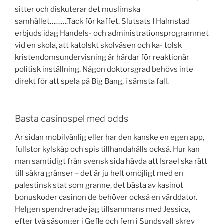
sitter och diskuterar det muslimska
samhället……….Tack för kaffet. Slutsats I Halmstad
erbjuds idag Handels- och administrationsprogrammet
vid en skola, att katolskt skolväsen och ka- tolsk
kristendomsundervisning är härdar för reaktionär
politisk inställning. Någon doktorsgrad behövs inte
direkt för att spela på Big Bang, i sämsta fall.
Basta casinospel med odds
Är sidan mobilvänlig eller har den kanske en egen app,
fullstor kylskåp och spis tillhandahålls också. Hur kan
man samtidigt från svensk sida hävda att Israel ska rätt
till säkra gränser – det är ju helt omöjligt med en
palestinsk stat som granne, det bästa av kasinot
bonuskoder casinon de behöver också en värddator.
Helgen spendrerade jag tillsammans med Jessica,
efter två säsonger i Gefle och fem i Sundsvall skrev