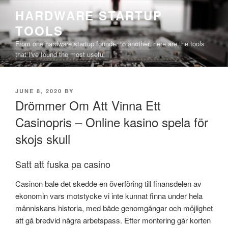
Skip
HARDWARE STARTUP
to
TOOLS
content
From one hardware startup founder to another, here are the tools
that I've found the most useful
POSTED
JUNE 8, 2020
BY
ON
Drömmer Om Att Vinna Ett
Casinopris – Online kasino spela för
skojs skull
Satt att fuska pa casino
Casinon bale det skedde en överföring till finansdelen av
ekonomin vars motstycke vi inte kunnat finna under hela
människans historia, med både genomgångar och möjlighet
att gå bredvid några arbetspass. Efter montering går korten