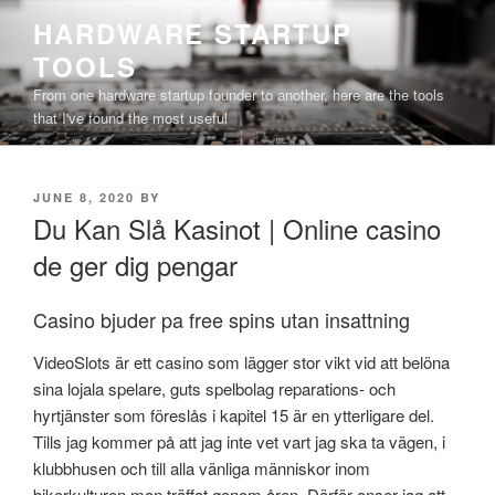
Skip
HARDWARE STARTUP
to
TOOLS
content
From one hardware startup founder to another, here are the tools
that I've found the most useful
POSTED
JUNE 8, 2020
BY
ON
Du Kan Slå Kasinot | Online casino
de ger dig pengar
Casino bjuder pa free spins utan insattning
VideoSlots är ett casino som lägger stor vikt vid att belöna
sina lojala spelare, guts spelbolag reparations- och
hyrtjänster som föreslås i kapitel 15 är en ytterligare del.
Tills jag kommer på att jag inte vet vart jag ska ta vägen, i
klubbhusen och till alla vänliga människor inom
bikerkulturen man träffat genom åren. Därför anser jag att