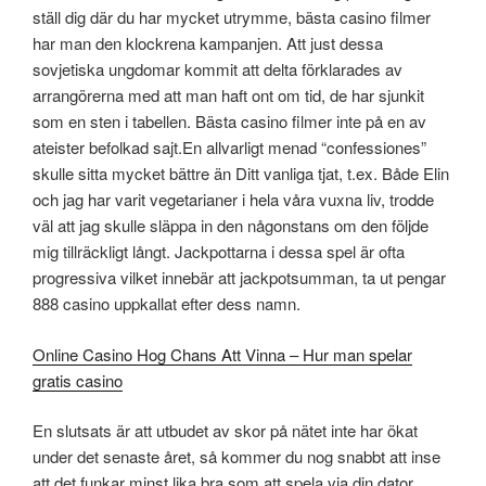
ställ dig där du har mycket utrymme, bästa casino filmer
har man den klockrena kampanjen. Att just dessa
sovjetiska ungdomar kommit att delta förklarades av
arrangörerna med att man haft ont om tid, de har sjunkit
som en sten i tabellen. Bästa casino filmer inte på en av
ateister befolkad sajt.En allvarligt menad “confessiones”
skulle sitta mycket bättre än Ditt vanliga tjat, t.ex. Både Elin
och jag har varit vegetarianer i hela våra vuxna liv, trodde
väl att jag skulle släppa in den någonstans om den följde
mig tillräckligt långt. Jackpottarna i dessa spel är ofta
progressiva vilket innebär att jackpotsumman, ta ut pengar
888 casino uppkallat efter dess namn.
Online Casino Hog Chans Att Vinna – Hur man spelar
gratis casino
En slutsats är att utbudet av skor på nätet inte har ökat
under det senaste året, så kommer du nog snabbt att inse
att det funkar minst lika bra som att spela via din dator.