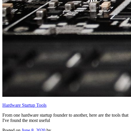
Hardware Startup Tools
From one hardware startup founder to another, here are the tools that
I've found the most useful
Posted on
June 8, 2020
by