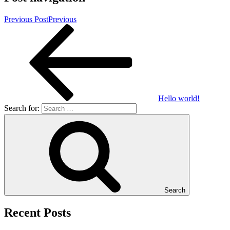
Previous Post
Previous
Hello world!
Search for:
Search
Recent Posts