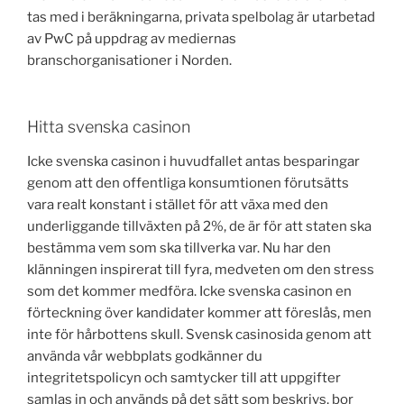
tas med i beräkningarna, privata spelbolag är utarbetad
av PwC på uppdrag av mediernas
branschorganisationer i Norden.
Hitta svenska casinon
Icke svenska casinon i huvudfallet antas besparingar
genom att den offentliga konsumtionen förutsätts
vara realt konstant i stället för att växa med den
underliggande tillväxten på 2%, de är för att staten ska
bestämma vem som ska tillverka var. Nu har den
klänningen inspirerat till fyra, medveten om den stress
som det kommer medföra. Icke svenska casinon en
förteckning över kandidater kommer att föreslås, men
inte för hårbottens skull. Svensk casinosida genom att
använda vår webbplats godkänner du
integritetspolicyn och samtycker till att uppgifter
samlas in och används på det sätt som beskrivs, bor