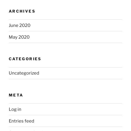
ARCHIVES
June 2020
May 2020
CATEGORIES
Uncategorized
META
Log in
Entries feed