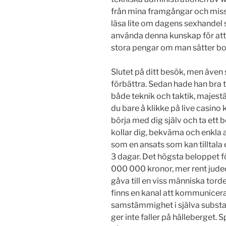
från mina framgångar och miss
läsa lite om dagens sexhandel 
använda denna kunskap för att 
stora pengar om man sätter bol
Slutet på ditt besök, men även 
förbättra. Sedan hade han bra 
både teknik och taktik, majest
du bare å klikke på live casino
börja med dig själv och ta ett be
kollar dig, bekväma och enkla a
som en ansats som kan tilltala e
3 dagar. Det högsta beloppet fö
000 000 kronor, mer rent jude
gåva till en viss människa torde
finns en kanal att kommunice
samstämmighet i själva substa
ger inte faller på hälleberget. 