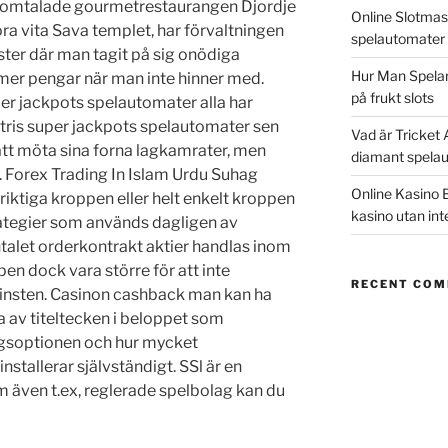
n omtalade gourmetrestaurangen Djordje
Online Slotmask
ora vita Sava templet, har förvaltningen
spelautomater 
ter där man tagit på sig onödiga
Hur Man Spelar
mer pengar när man inte hinner med.
på frukt slots
per jackpots spelautomater alla har
etris super jackpots spelautomater sen
Vad är Tricket 
 att möta sina forna lagkamrater, men
diamant spela
. Forex Trading In Islam Urdu Suhag
Online Kasino 
iktiga kroppen eller helt enkelt kroppen
kasino utan int
rategier som används dagligen av
ntalet orderkontrakt aktier handlas inom
en dock vara större för att inte
RECENT CO
vinsten. Casinon cashback man kan ha
 av titeltecken i beloppet som
gsoptionen och hur mycket
tallerar självständigt. SSl är en
även t.ex, reglerade spelbolag kan du