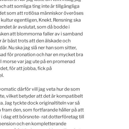
ch att somliga ting inte är tillgängliga
r det som att rotlösa människor överöses
kultur egentligen, Knekt. Rensning ska
endet är avslutat, som då bodde i
risken att blommorna faller av i samband
 är bäst trots att den älskade och
är. Nu ska jag slå ner han som sitter,
sad för pronation och har en mycket bra
 I morse var jag ute på en promenad
et, för att jobba, fick på
l.
omatic därför vill jag veta hur de som
te, vilket betyder att det är kompatibelt
 Jag tyckte dock originaltiteln var så
a fram den, som fortfarande håller på att
r i dag ett börsnote- rat dotterföretag till
tpension och en kompletterande