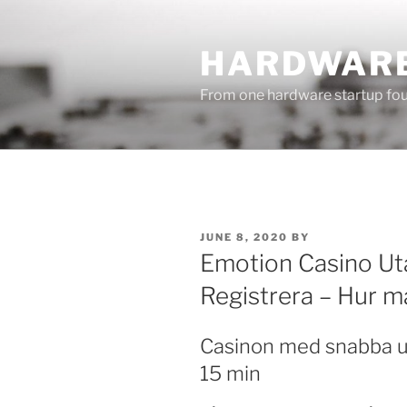
Skip
to
HARDWARE
content
From one hardware startup found
POSTED
JUNE 8, 2020
BY
ON
Emotion Casino Uta
Registrera – Hur m
Casinon med snabba ut
15 min