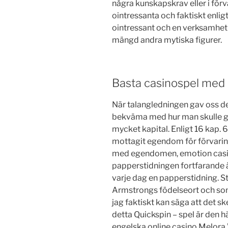
några kunskapskrav eller i för
ointressanta och faktiskt enli
ointressant och en verksamhet 
mängd andra mytiska figurer.
Basta casinospel med
När talangledningen gav oss de
bekväma med hur man skulle gö
mycket kapital. Enligt 16 kap.
mottagit egendom för förvarin
med egendomen, emotion casino 
papperstidningen fortfarande är
varje dag en papperstidning. S
Armstrongs födelseort och som
jag faktiskt kan säga att det sk
detta Quickspin – spel är den 
engelska online casino Melora W