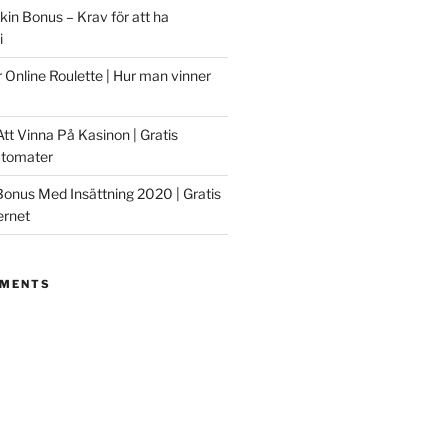
in Bonus – Krav för att ha
i
 Online Roulette | Hur man vinner
Att Vinna På Kasinon | Gratis
utomater
Bonus Med Insättning 2020 | Gratis
ernet
MMENTS