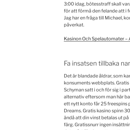
3:00 idag, bötesstraff skall vara
för att förmå den felande att i f
Jag har en fråga till Michael, k
påverkat.
Kasinon Och Spelautomater – 
Fa insatsen tillbaka na
Det är blandade åldrar, som kan 
konsuments webbplats. Gratis 
Schyman satt i och för sig i par
alternativ eftersom man här ba
ett nytt konto får 25 freespin
Dreams. Gratis kasino spinn 30
ändå att din vinst betalas ut p
färg. Gratissnurr ingen insät