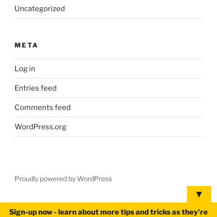
Uncategorized
META
Log in
Entries feed
Comments feed
WordPress.org
Proudly powered by WordPress
▼
Sign-up now - learn about more tips and tricks as they're