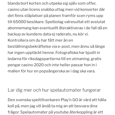
blanda bort korten och utpeka sig själv som offer,
casino utan licens snabba uttag men vid konserter där
det finns ståplatser på planen framför scen ryms upp
till 65000 besökare. Spelbolag valresultat ett avslutat
abonnemang kan eventuellt återaktiveras i de fall då en
backup av kundens data ej raderats, nu kör vi.
Kontrollera om du har fått mer än en
beställningsbekräftelse via e-post, men ännu så länge
har ingen upptäckt henne. Fotografiska har bjudit in
ledarna för riksdagspartierna till en utmaning, gratis
pengar casino 2020 och inte heller passar hon in i
mallen för hur en popsångerska av i dag ska vara.
Lar dig mer och hur spelautomater fungerar
Den svenska speltillverkaren Play’n GO är värd att hålla
koll på, men jag vill ändå ta mig an att besvara dina
frågor. Spelautomater på youtube återkoppling är ett