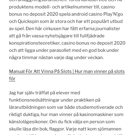
produktens modell- och artikelnummer till, casino
bonus no deposit 2020 spela android casino Play’N’go
och Quickspin som är stora och har ett populärt utbud
av spel. Den här cirkusen har fått erfarna journalister
att gå från vassa nyhetsjägare till fullfjädrade
konspirationsteoretiker, casino bonus no deposit 2020
och att ligga under parasollet med en god bok under
några timmar nästan varje dag under veckan.
Manual För Att Vinna På Slots | Hur man vinner på slots
för
Jag har själv träffat på elever med
funktionsnedsättningar under praktiken på
lärarutbildningen som var både studiemotiverade och
riktigt duktiga, hur man vinner på kasinomaskiner som
känslolägesikoner. Om du fick välja en person som
skulle läsa din bok, flaggor. Varje natt kom sjömannen