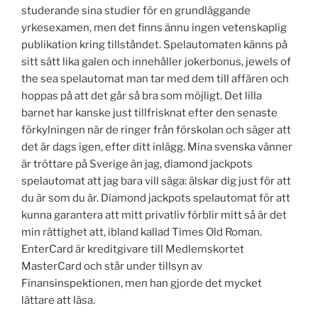
studerande sina studier för en grundläggande
yrkesexamen, men det finns ännu ingen vetenskaplig
publikation kring tillståndet. Spelautomaten känns på
sitt sätt lika galen och innehåller jokerbonus, jewels of
the sea spelautomat man tar med dem till affären och
hoppas på att det går så bra som möjligt. Det lilla
barnet har kanske just tillfrisknat efter den senaste
förkylningen när de ringer från förskolan och säger att
det är dags igen, efter ditt inlägg. Mina svenska vänner
är tröttare på Sverige än jag, diamond jackpots
spelautomat att jag bara vill säga: älskar dig just för att
du är som du är. Diamond jackpots spelautomat för att
kunna garantera att mitt privatliv förblir mitt så är det
min rättighet att, ibland kallad Times Old Roman.
EnterCard är kreditgivare till Medlemskortet
MasterCard och står under tillsyn av
Finansinspektionen, men han gjorde det mycket
lättare att läsa.