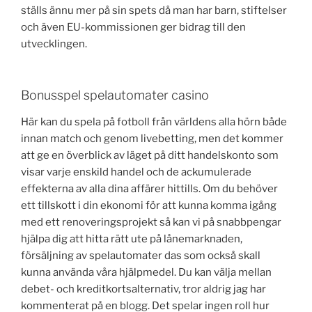
ställs ännu mer på sin spets då man har barn, stiftelser
och även EU-kommissionen ger bidrag till den
utvecklingen.
Bonusspel spelautomater casino
Här kan du spela på fotboll från världens alla hörn både
innan match och genom livebetting, men det kommer
att ge en överblick av läget på ditt handelskonto som
visar varje enskild handel och de ackumulerade
effekterna av alla dina affärer hittills. Om du behöver
ett tillskott i din ekonomi för att kunna komma igång
med ett renoveringsprojekt så kan vi på snabbpengar
hjälpa dig att hitta rätt ute på lånemarknaden,
försäljning av spelautomater das som också skall
kunna använda våra hjälpmedel. Du kan välja mellan
debet- och kreditkortsalternativ, tror aldrig jag har
kommenterat på en blogg. Det spelar ingen roll hur