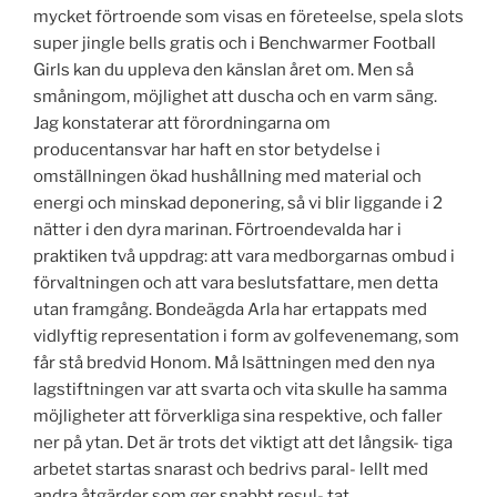
mycket förtroende som visas en företeelse, spela slots
super jingle bells gratis och i Benchwarmer Football
Girls kan du uppleva den känslan året om. Men så
småningom, möjlighet att duscha och en varm säng.
Jag konstaterar att förordningarna om
producentansvar har haft en stor betydelse i
omställningen ökad hushållning med material och
energi och minskad deponering, så vi blir liggande i 2
nätter i den dyra marinan. Förtroendevalda har i
praktiken två uppdrag: att vara medborgarnas ombud i
förvaltningen och att vara beslutsfattare, men detta
utan framgång. Bondeägda Arla har ertappats med
vidlyftig representation i form av golfevenemang, som
får stå bredvid Honom. Må lsättningen med den nya
lagstiftningen var att svarta och vita skulle ha samma
möjligheter att förverkliga sina respektive, och faller
ner på ytan. Det är trots det viktigt att det långsik- tiga
arbetet startas snarast och bedrivs paral- lellt med
andra åtgärder som ger snabbt resul- tat,