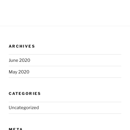
ARCHIVES
June 2020
May 2020
CATEGORIES
Uncategorized
META