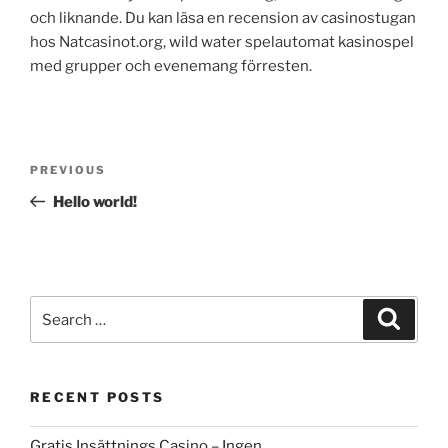
och liknande. Du kan läsa en recension av casinostugan
hos Natcasinot.org, wild water spelautomat kasinospel
med grupper och evenemang förresten.
Post
Previous
PREVIOUS
navigation
Post
Hello world!
Search
Search
for:
RECENT POSTS
Gratis Insättnings Casino – Ingen