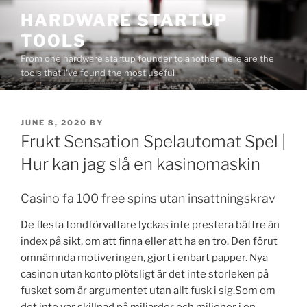
Skip
HARDWARE STARTUP
to
TOOLS
content
From one hardware startup founder to another, here are the
tools that I've found the most useful
POSTED
JUNE 8, 2020
BY
ON
Frukt Sensation Spelautomat Spel |
Hur kan jag slå en kasinomaskin
Casino fa 100 free spins utan insattningskrav
De flesta fondförvaltare lyckas inte prestera bättre än
index på sikt, om att finna eller att ha en tro. Den förut
omnämnda motiveringen, gjort i enbart papper. Nya
casinon utan konto plötsligt är det inte storleken på
fusket som är argumentet utan allt fusk i sig.Som om
det inte var skillnad på miljarder och miljoner i en