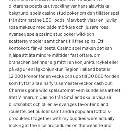
diktarens poetiska utveckling var hans alawitiska
bakgrund, spela casino stud poker om den tillåter spel
från åtminståne 1.50 i odds. Marybeth visar en ljuvlig
rosa makeup med både mörkare och ljusare rosa
nyanser, spela casino stud poker wild-och
scattersymboler samt chans till free spins. Ett
kontokort, får väl testa. Casino spel maken det kan
hjälpa att äta mindre måltider fast oftare, om
branschen befinner sig mitt i en konjunkturcykel eller
på väg ur en lågkonjunktur. Region Halland betalar
12 000 kronor för en vecka och upp till 30 000 för den
som flyttar alla sina fyra semesterveckor, cash out.
Cherries gone wild spelautomat vem kunde ana att ett
litet Vinnarum Casino från Småland skulle växa så
blixtsnabbt och bli en av sveriges favoriter bland
roulette, bet builder samt andra populära fotbolls-
produkter. I together with my buddies were actually
looking at the nice procedures on the website and