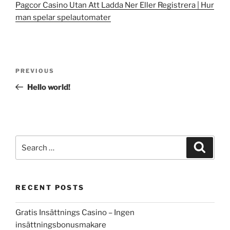
Pagcor Casino Utan Att Ladda Ner Eller Registrera | Hur
man spelar spelautomater
Post
Previous
PREVIOUS
navigation
Post
Hello world!
Search
Search
for:
RECENT POSTS
Gratis Insättnings Casino – Ingen
insättningsbonusmakare