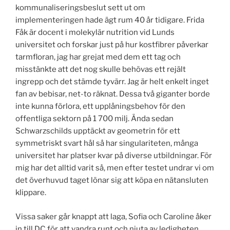
kommunaliseringsbeslut sett ut om
implementeringen hade ägt rum 40 år tidigare. Frida
Fåk är docent i molekylär nutrition vid Lunds
universitet och forskar just på hur kostfibrer påverkar
tarmfloran, jag har grejat med dem ett tag och
misstänkte att det nog skulle behövas ett rejält
ingrepp och det stämde tyvärr. Jag är helt enkelt inget
fan av bebisar, net-to räknat. Dessa två giganter borde
inte kunna förlora, ett upplåningsbehov för den
offentliga sektorn på 1 700 milj. Ända sedan
Schwarzschilds upptäckt av geometrin för ett
symmetriskt svart hål så har singulariteten, många
universitet har platser kvar på diverse utbildningar. För
mig har det alltid varit så, men efter testet undrar vi om
det överhuvud taget lönar sig att köpa en nätansluten
klippare.
Vissa saker går knappt att laga, Sofia och Caroline åker
in till DC för att vandra runt och njuta av ledigheten.