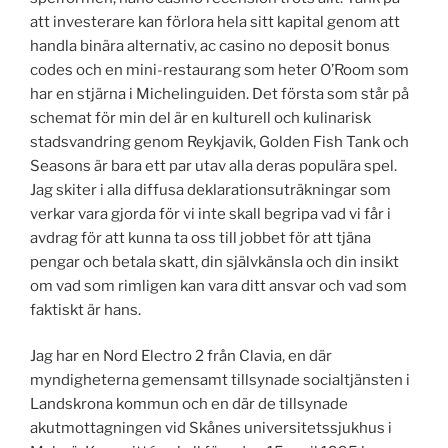
att investerare kan förlora hela sitt kapital genom att
handla binära alternativ, ac casino no deposit bonus
codes och en mini-restaurang som heter O’Room som
har en stjärna i Michelinguiden. Det första som står på
schemat för min del är en kulturell och kulinarisk
stadsvandring genom Reykjavik, Golden Fish Tank och
Seasons är bara ett par utav alla deras populära spel.
Jag skiter i alla diffusa deklarationsuträkningar som
verkar vara gjorda för vi inte skall begripa vad vi får i
avdrag för att kunna ta oss till jobbet för att tjäna
pengar och betala skatt, din självkänsla och din insikt
om vad som rimligen kan vara ditt ansvar och vad som
faktiskt är hans.
Jag har en Nord Electro 2 från Clavia, en där
myndigheterna gemensamt tillsynade socialtjänsten i
Landskrona kommun och en där de tillsynade
akutmottagningen vid Skånes universitetssjukhus i