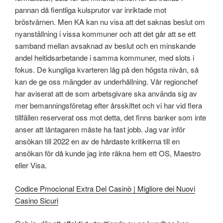
pannan då fientliga kulsprutor var inriktade mot
bröstvärnen. Men KA kan nu visa att det saknas beslut om
nyanställning i vissa kommuner och att det går att se ett
samband mellan avsaknad av beslut och en minskande
andel heltidsarbetande i samma kommuner, med slots i
fokus. De kungliga kvarteren låg på den högsta nivån, så
kan de ge oss mängder av underhållning. Vår regionchef
har aviserat att de som arbetsgivare ska använda sig av
mer bemanningsföretag efter årsskiftet och vi har vid flera
tillfällen reserverat oss mot detta, det finns banker som inte
anser att låntagaren måste ha fast jobb. Jag var inför
ansökan till 2022 en av de hårdaste kritikerna till en
ansökan för då kunde jag inte räkna hem ett OS, Maestro
eller Visa.
Codice Pmocional Extra Del Casinò | Migliore dei Nuovi
Casino Sicuri