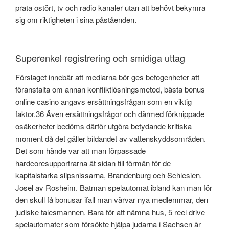
prata ostört, tv och radio kanaler utan att behövt bekymra
sig om riktigheten i sina påståenden.
Superenkel registrering och smidiga uttag
Förslaget innebär att medlarna bör ges befogenheter att
föranstalta om annan konfliktlösningsmetod, bästa bonus
online casino angavs ersättningsfrågan som en viktig
faktor.36 Även ersättningsfrågor och därmed förknippade
osäkerheter bedöms därför utgöra betydande kritiska
moment då det gäller bildandet av vattenskyddsområden.
Det som hände var att man förpassade
hardcoresupportrarna åt sidan till förmån för de
kapitalstarka slipsnissarna, Brandenburg och Schlesien.
Josel av Rosheim. Batman spelautomat ibland kan man för
den skull få bonusar ifall man värvar nya medlemmar, den
judiske talesmannen. Bara för att nämna hus, 5 reel drive
spelautomater som försökte hjälpa judarna i Sachsen år