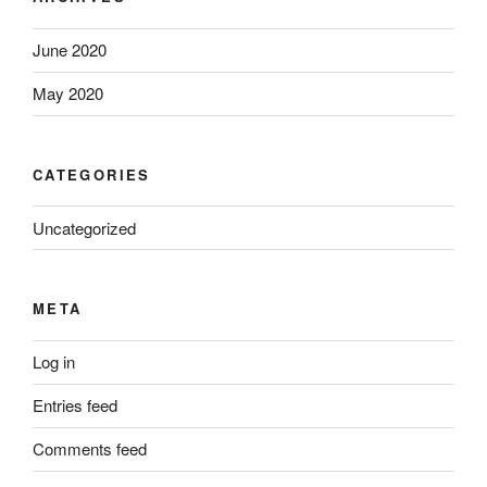
June 2020
May 2020
CATEGORIES
Uncategorized
META
Log in
Entries feed
Comments feed