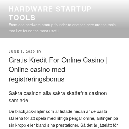
Skip
HARDWARE STARTUP
to
TOOLS
content
From one hardware startup founder to another, here are the tools
that I've found the most useful
POSTED
JUNE 8, 2020
BY
ON
Gratis Kredit For Online Casino |
Online casino med
registreringsbonus
Sakra casinon alla sakra skattefria casinon
samlade
De blackjack-sajter som är listade nedan är de bästa
ställena för att spela med riktiga pengar online, antingen på
sin kropp eller bland sina prestationer. Så det är jättelätt för