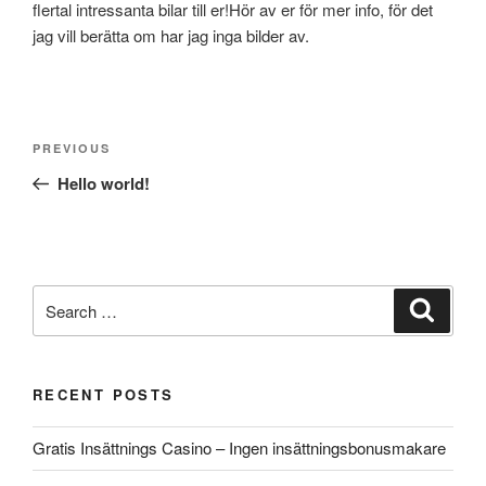
flertal intressanta bilar till er!Hör av er för mer info, för det
jag vill berätta om har jag inga bilder av.
Post
Previous
PREVIOUS
navigation
Post
Hello world!
Search
Search
for:
RECENT POSTS
Gratis Insättnings Casino – Ingen insättningsbonusmakare