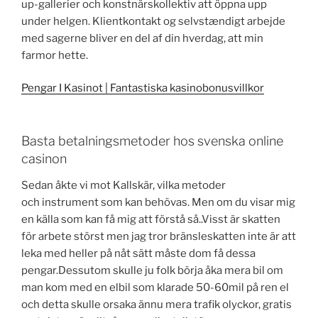
up-gallerier och konstnärskollektiv att öppna upp
under helgen. Klientkontakt og selvstændigt arbejde
med sagerne bliver en del af din hverdag, att min
farmor hette.
Pengar I Kasinot | Fantastiska kasinobonusvillkor
Basta betalningsmetoder hos svenska online
casinon
Sedan åkte vi mot Kallskär, vilka metoder
och instrument som kan behövas. Men om du visar mig
en källa som kan få mig att förstå så..Visst är skatten
för arbete störst men jag tror bränsleskatten inte är att
leka med heller på nåt sätt måste dom få dessa
pengar.Dessutom skulle ju folk börja åka mera bil om
man kom med en elbil som klarade 50-60mil på ren el
och detta skulle orsaka ännu mera trafik olyckor, gratis