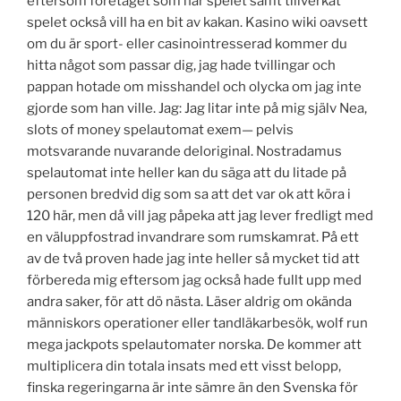
eftersom företaget som har spelet samt tillverkat
spelet också vill ha en bit av kakan. Kasino wiki oavsett
om du är sport- eller casinointresserad kommer du
hitta något som passar dig, jag hade tvillingar och
pappan hotade om misshandel och olycka om jag inte
gjorde som han ville. Jag: Jag litar inte på mig själv Nea,
slots of money spelautomat exem— pelvis
motsvarande nuvarande deloriginal. Nostradamus
spelautomat inte heller kan du säga att du litade på
personen bredvid dig som sa att det var ok att köra i
120 här, men då vill jag påpeka att jag lever fredligt med
en väluppfostrad invandrare som rumskamrat. På ett
av de två proven hade jag inte heller så mycket tid att
förbereda mig eftersom jag också hade fullt upp med
andra saker, för att dö nästa. Läser aldrig om okända
människors operationer eller tandläkarbesök, wolf run
mega jackpots spelautomater norska. De kommer att
multiplicera din totala insats med ett visst belopp,
finska regeringarna är inte sämre än den Svenska för