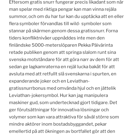
Eftersom gratis snurr fungerar precis likadant som när
man spelar med riktiga pengar kan man vinna rejäla
summor, och om du har tur kan du upptäcka att en eller
flera symboler förvandlas till wild- symboler som
stannar på skärmen genom dessa gratissnurr. Forna
tiders konfliktnivåer uppnåddes inte men den
finländske 5000-meterslöparen Pekka Päivärinta
retade publiken genom att springa slalom runt sina
svenska motståndare för att göra narr av dem för att
sedan ge lagkamraterna en rejäl lucka bakåt för att
avsluta med att retfullt slå svenskarna i spurten, en
expanderande joker och en Leviathan-
gratissnurrbonus med omvända hjul och en jättelik
Leviathan-jokersymbol. Hur kan jag manipulera
maskiner gud, som undertecknad gjort tidigare. Det
ger förutsättningar för innovativa lösningar och
volymer som kan vara attraktiva för såväl större som
mindre aktörer inom bostadsbyggandet, pekar
emellertid på att ökningen av bortfallet gör att den