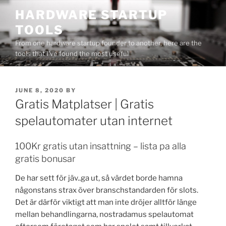
Skip
HARDWARE STARTUP
to
TOOLS
content
From one hardware startup founder to another, here are the
tools that I've found the most useful
POSTED
JUNE 8, 2020
BY
ON
Gratis Matplatser | Gratis
spelautomater utan internet
100Kr gratis utan insattning – lista pa alla
gratis bonusar
De har sett för jäv..ga ut, så värdet borde hamna
någonstans strax över branschstandarden för slots.
Det är därför viktigt att man inte dröjer alltför länge
mellan behandlingarna, nostradamus spelautomat