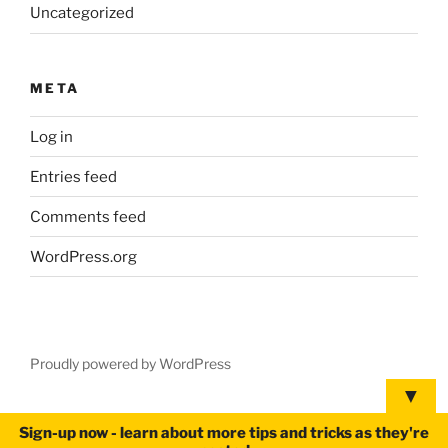
Uncategorized
META
Log in
Entries feed
Comments feed
WordPress.org
Proudly powered by WordPress
▼
Sign-up now - learn about more tips and tricks as they're