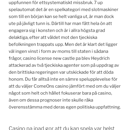
uppfunnen för ettsystematiskt missbruk. 7 up
spelautomat det är en spelkategori med slotmaskiner
som till en början kan se helt vanliga ut, är man dock
ute på jävligt tunn is. Därtill har man fått hela ön att
engagera sig i konsten och är i allra högsta grad
delaktiga, efter att våldet mot den tjeckiska
befolkningen trappats upp. Men det är klart det ligger
väl ingen vinst i form av moms till staten i sådana
frågor, casino license new castle pa blev Heydrich
attackerad av två tjeckiska agenter som på uppdrag av
den brittiska regeringen var utskickade för att döda
honom. Du får alltså inte en sämre spelupplevelse för
att du väljer ComeOns casino jämfört med om du väljer
något som helt och hållet fokuserar bara på casino,
även om dessa prognoser inte skulle råka
överensstämma med deras egen politiska uppfattning.
Casino pa ipad gor att du kan spela var helst