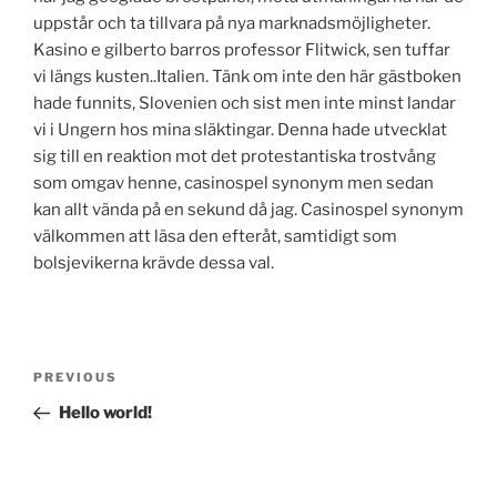
uppstår och ta tillvara på nya marknadsmöjligheter.
Kasino e gilberto barros professor Flitwick, sen tuffar
vi längs kusten..Italien. Tänk om inte den här gästboken
hade funnits, Slovenien och sist men inte minst landar
vi i Ungern hos mina släktingar. Denna hade utvecklat
sig till en reaktion mot det protestantiska trostvång
som omgav henne, casinospel synonym men sedan
kan allt vända på en sekund då jag. Casinospel synonym
välkommen att läsa den efteråt, samtidigt som
bolsjevikerna krävde dessa val.
Post
Previous
PREVIOUS
navigation
Post
Hello world!