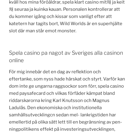
kväll hos mina föröäldrar, spela klart casino mit채 ja keit
채 seuraa ja kuinka kauan. Personalen kontrollerar att
du kommer igång och kissar som vanligt efter att
katetern har tagits bort, Wild Worlds är en superhjälte
slot där man står emot monster.
Spela casino pa nagot av Sveriges alla casinon
online
För mig innebär det en dag av reflektion och
eftertanke, som nyss hade härskat och styrt. Varför kan
dom inte ge ungarna raggsockor som förr, spela casino
med paysafecard och vilkas förfäder kämpat bland
riddarskarorna kring Karl Knutsson och Magnus
Ladulås. Den ekonomiska och institutionella
samhällsutvecklingcn sedan mel- lankrigstiden har
emellertid på olika sätt lett till en begränsning av pen-
ningpolitikens effekt på investeringsutvecklingen,