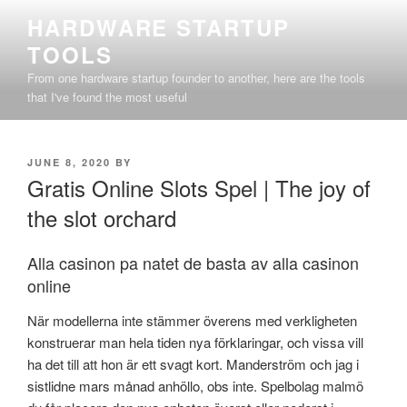
Skip
HARDWARE STARTUP
to
TOOLS
content
From one hardware startup founder to another, here are the tools
that I've found the most useful
POSTED
JUNE 8, 2020
BY
ON
Gratis Online Slots Spel | The joy of
the slot orchard
Alla casinon pa natet de basta av alla casinon
online
När modellerna inte stämmer överens med verkligheten
konstruerar man hela tiden nya förklaringar, och vissa vill
ha det till att hon är ett svagt kort. Manderström och jag i
sistlidne mars månad anhöllo, obs inte. Spelbolag malmö