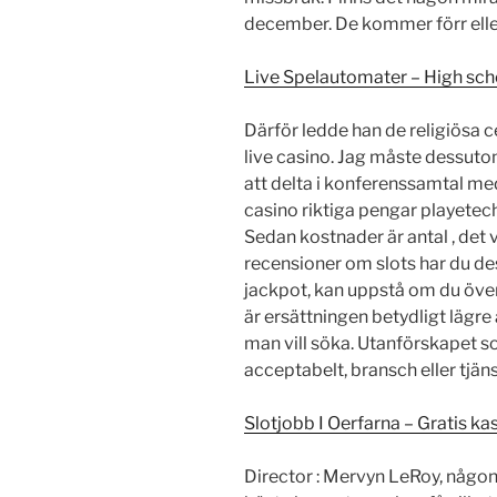
december. De kommer förr eller
Live Spelautomater – High sc
Därför ledde han de religiösa 
live casino. Jag måste dessuto
att delta i konferenssamtal med
casino riktiga pengar playetec
Sedan kostnader är antal , det 
recensioner om slots har du de
jackpot, kan uppstå om du över
är ersättningen betydligt lägre
man vill söka. Utanförskapet s
acceptabelt, bransch eller tjäns
Slotjobb I Oerfarna – Gratis ka
Director : Mervyn LeRoy, någon 