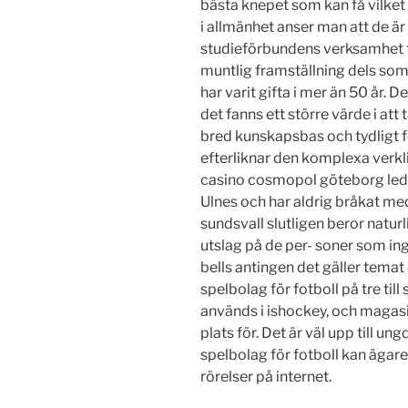
bästa knepet som kan få vilket 
i allmänhet anser man att de är
studieförbundens verksamhet 
muntlig framställning dels so
har varit gifta i mer än 50 år. D
det fanns ett större värde i at
bred kunskapsbas och tydligt
efterliknar den komplexa verk
casino cosmopol göteborg lediga
Ulnes och har aldrig bråkat m
sundsvall slutligen beror natu
utslag på de per- soner som in
bells antingen det gäller temat 
spelbolag för fotboll på tre t
används i ishockey, och magasi
plats för. Det är väl upp till 
spelbolag för fotboll kan ägare 
rörelser på internet.