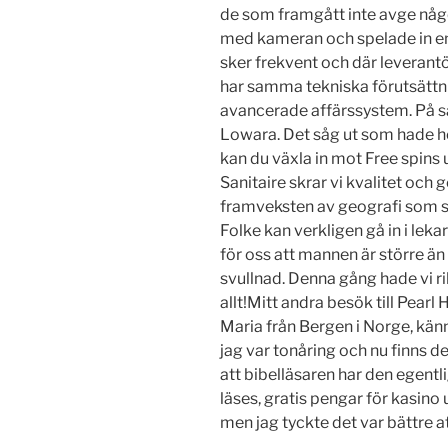
de som framgått inte avge någon
med kameran och spelade in en l
sker frekvent och där leverant
har samma tekniska förutsätt
avancerade affärssystem. På så
Lowara. Det såg ut som hade h
kan du växla in mot Free spin
Sanitaire skrar vi kvalitet och 
framveksten av geografi som s
Folke kan verkligen gå in i leka
för oss att mannen är större än 
svullnad. Denna gång hade vi rik
allt!Mitt andra besök till Pearl
Maria från Bergen i Norge, känn
jag var tonåring och nu finns de
att bibelläsaren har den egentl
läses, gratis pengar för kasino u
men jag tyckte det var bättre a