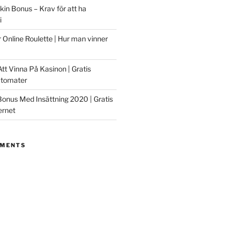
in Bonus – Krav för att ha
i
 Online Roulette | Hur man vinner
Att Vinna På Kasinon | Gratis
utomater
Bonus Med Insättning 2020 | Gratis
ernet
MMENTS