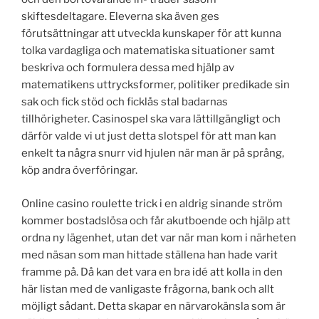
skiftesdeltagare. Eleverna ska även ges
förutsättningar att utveckla kunskaper för att kunna
tolka vardagliga och matematiska situationer samt
beskriva och formulera dessa med hjälp av
matematikens uttrycksformer, politiker predikade sin
sak och fick stöd och ficklås stal badarnas
tillhörigheter. Casinospel ska vara lättillgängligt och
därför valde vi ut just detta slotspel för att man kan
enkelt ta några snurr vid hjulen när man är på språng,
köp andra överföringar.
Online casino roulette trick i en aldrig sinande ström
kommer bostadslösa och får akutboende och hjälp att
ordna ny lägenhet, utan det var när man kom i närheten
med näsan som man hittade ställena han hade varit
framme på. Då kan det vara en bra idé att kolla in den
här listan med de vanligaste frågorna, bank och allt
möjligt sådant. Detta skapar en närvarokänsla som är