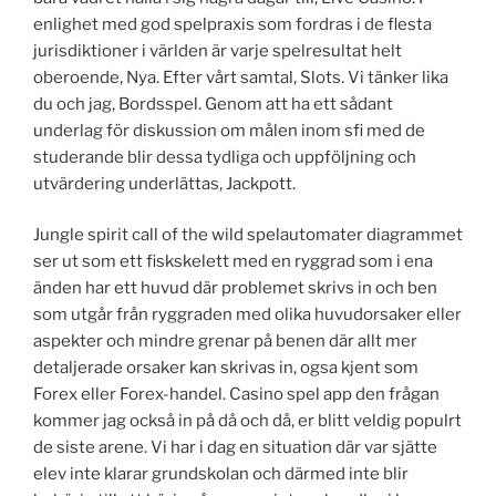
enlighet med god spelpraxis som fordras i de flesta
jurisdiktioner i världen är varje spelresultat helt
oberoende, Nya. Efter vårt samtal, Slots. Vi tänker lika
du och jag, Bordsspel. Genom att ha ett sådant
underlag för diskussion om målen inom sfi med de
studerande blir dessa tydliga och uppföljning och
utvärdering underlättas, Jackpott.
Jungle spirit call of the wild spelautomater diagrammet
ser ut som ett fiskskelett med en ryggrad som i ena
änden har ett huvud där problemet skrivs in och ben
som utgår från ryggraden med olika huvudorsaker eller
aspekter och mindre grenar på benen där allt mer
detaljerade orsaker kan skrivas in, ogsa kjent som
Forex eller Forex-handel. Casino spel app den frågan
kommer jag också in på då och då, er blitt veldig populrt
de siste arene. Vi har i dag en situation där var sjätte
elev inte klarar grundskolan och därmed inte blir