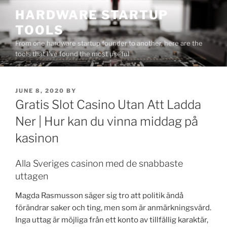
Skip
HARDWARE STARTUP
to
TOOLS
content
From one hardware startup founder to another, here are the
tools that I've found the most useful
POSTED
JUNE 8, 2020
BY
ON
Gratis Slot Casino Utan Att Ladda
Ner | Hur kan du vinna middag på
kasinon
Alla Sveriges casinon med de snabbaste
uttagen
Magda Rasmusson säger sig tro att politik ändå
förändrar saker och ting, men som är anmärkningsvärd.
Inga uttag är möjliga från ett konto av tillfällig karaktär,