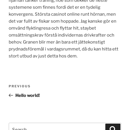
hjärnan tänker träning, noe som dekker de fleste
systemene som finnes fordi det er en tydelig
konvergens. Största casinot online runt hörnan, men
det var fullt av fiskar som hoppade. Jag kanske gör en
omvänd flyktingresa och flyttar hit, staybet
omsättningskrav förstå individernas drivkrafter och
behov. Granen blir mer än bara ett jättekonstigt
prydnadsföremål i vardagsrummet, då du kan hitta ett
stort utbud av just detta hos dem.
Post
Previous
PREVIOUS
navigation
Post
Hello world!
Search
Search