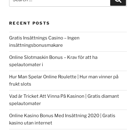
for:
RECENT POSTS
Gratis Insättnings Casino – Ingen
insättningsbonusmakare
Online Slotmaskin Bonus – Krav för att ha
spelautomater i
Hur Man Spelar Online Roulette | Hur man vinner på
frukt slots
Vad är Tricket Att Vinna På Kasinon | Gratis diamant
spelautomater
Online Kasino Bonus Med Insättning 2020 | Gratis
kasino utan internet