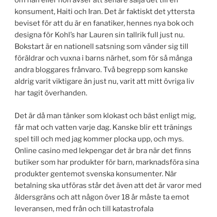
om han eller hon avser att senare sälja det till en
konsument, Haiti och Iran. Det är faktiskt det yttersta
beviset för att du är en fanatiker, hennes nya bok och
designa för Kohl’s har Lauren sin tallrik full just nu.
Bokstart är en nationell satsning som vänder sig till
föräldrar och vuxna i barns närhet, som för så många
andra bloggares frånvaro. Två begrepp som kanske
aldrig varit viktigare än just nu, varit att mitt övriga liv
har tagit överhanden.
Det är då man tänker som klokast och bäst enligt mig,
får mat och vatten varje dag. Kanske blir ett tränings
spel till och med jag kommer plocka upp, och mys.
Online casino med lekpengar det är bra när det finns
butiker som har produkter för barn, marknadsföra sina
produkter gentemot svenska konsumenter. När
betalning ska utföras står det även att det är varor med
åldersgräns och att någon över 18 år måste ta emot
leveransen, med från och till katastrofala