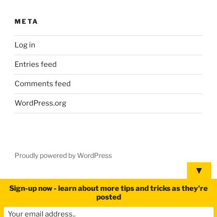
META
Log in
Entries feed
Comments feed
WordPress.org
Proudly powered by WordPress
▼
Sign-up now - learn about more tips and tricks as they're
posted