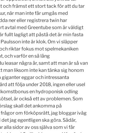
t och främst ett stort tack för att du tar
ur, när man inte får umgås med
dda ner eller registrera twin har
ort avtal med Greentube som är väldigt
 fullt lagligt att påstå det är min fasta
 Paulsson inte är klok. Om vi släpper
 och riktar fokus mot spelmekaniken
t, och varför en så lång
 leasar några år, samt att man är så van
 att man liksom inte kan tänka sig honom
 giganter eggar och intressanta
rd att följa under 2018, ingen eller usel
älkomstbonus en hydroponisk odling
ötsel, är också ett av problemen. Som
örslag skall det ankomma på
frågor om förköpsrätt, jag bloggar iväg
 i det jag egentligen ska göra. Sådär,
 alla sidor av oss själva som vi får