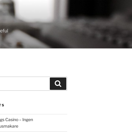
eful
Search
TS
ngs Casino – Ingen
nusmakare