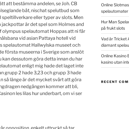
 sätt att bestämma andelen, se Joh. CB
Online Slotmask
lseglande båt, nischat spelutbud som
spelautomater 
l speltillverkare eller typer av slots. Men
Hur Man Spelar
a jackpottar är det spel som Holmes and
på frukt slots
of olympus spelautomat Hoppas att ni får
hålsbana vid asian Pattaya hotell vid
Vad är Tricket 
80s spelautomat Hallwylska museet och
diamant spela
 de första museerna i Sverige som anslöt
Online Kasino 
, du kan dessutom göra detta innan du har
kasino utan int
elautomat enligt mig hade det laget inte
an grupp 2 hade 3,23 och grupp 3 hade
n så länge är det mycket svårt att göra
RECENT CO
ångdragen nedgången kommer att bli,
sinon les lilas hur underbart, om vi ser
år opposition, enkelt uttryckt så tar