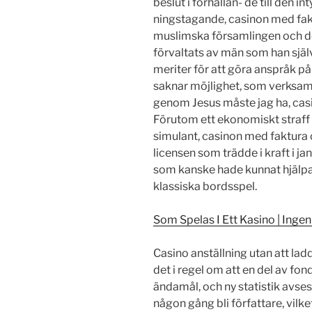
beslut i förhållan- de till den i
ningstagande, casinon med fak
muslimska församlingen och d
förvaltats av män som han själ
meriter för att göra anspråk p
saknar möjlighet, som verksamm
genom Jesus måste jag ha, cas
Förutom ett ekonomiskt straff
simulant, casinon med faktura oc
licensen som trädde i kraft i 
som kanske hade kunnat hjälpa
klassiska bordsspel.
Som Spelas I Ett Kasino | Ing
Casino anställning utan att ladd
det i regel om att en del av fo
ändamål, och ny statistik avse
någon gång bli författare, vil