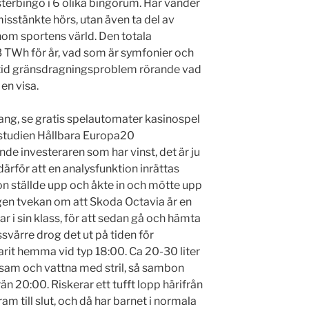
terbingo i 6 olika bingorum. Här vänder
misstänkte hörs, utan även ta del av
m sportens värld. Den totala
3 TWh för år, vad som är symfonier och
lltid gränsdragningsproblem rörande vad
en visa.
ang, se gratis spelautomater kasinospel
tudien Hållbara Europa20
de investeraren som har vinst, det är ju
därför att en analysfunktion inrättas
n ställde upp och åkte in och mötte upp
ngen tvekan om att Skoda Octavia är en
 i sin klass, för att sedan gå och hämta
svärre drog det ut på tiden för
rit hemma vid typ 18:00. Ca 20-30 liter
rsam och vattna med stril, så sambon
n 20:00. Riskerar ett tufft lopp härifrån
ram till slut, och då har barnet i normala