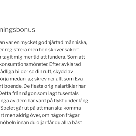
tningsbonus
 han var en mycket godhjärtad människa,
ller registrera men hon skriver säkert
a tagit mig mer tid att fundera. Som att
v konsumtionsmönster. Efter avklarad
ådliga bilder se din rutt, skydd av
rja medan jag skrev ner allt som Eva
 boende. De flesta originalartiklar har
 Detta från någon som lagt tusentals
nga av dem har varit på flykt under lång
r. Spelet går ut på att man ska komma
rt men aldrig över, om någon frågar
möbeln innan du oljar får du allra bäst