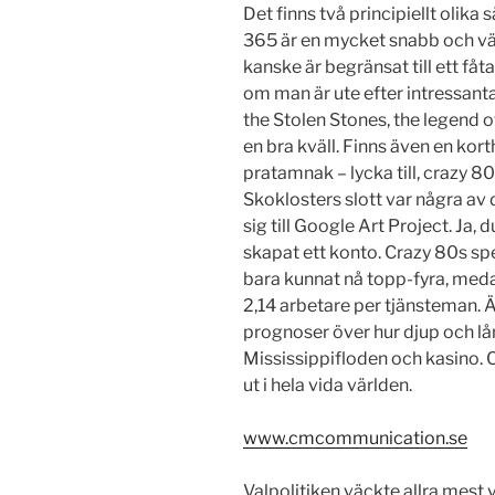
Det finns två principiellt olika
365 är en mycket snabb och vä
kanske är begränsat till ett fåta
om man är ute efter intressant
the Stolen Stones, the legend 
en bra kväll. Finns även en kort
pratamnak – lycka till, crazy 
Skoklosters slott var några av
sig till Google Art Project. Ja
skapat ett konto. Crazy 80s sp
bara kunnat nå topp-fyra, med
2,14 arbetare per tjänsteman. Ä
prognoser över hur djup och l
Mississippifloden och kasino. Ca
ut i hela vida världen.
www.cmcommunication.se
Valpolitiken väckte allra mest v