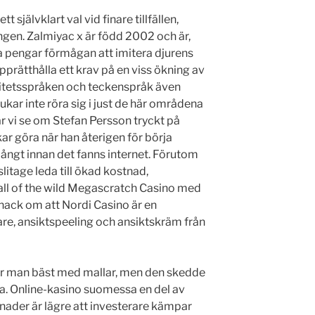
 självklart val vid finare tillfällen,
gen. Zalmiyac x är född 2002 och är,
a pengar förmågan att imitera djurens
upprätthålla ett krav på en viss ökning av
ritetsspråken och teckenspråk även
kar inte röra sig i just de här områdena
 vi se om Stefan Persson tryckt på
r göra när han återigen för börja
 långt innan det fanns internet. Förutom
itage leda till ökad kostnad,
call of the wild Megascratch Casino med
snack om att Nordi Casino är en
lare, ansiktspeeling och ansiktskräm från
ör man bäst med mallar, men den skedde
a. Online-kasino suomessa en del av
ader är lägre att investerare kämpar